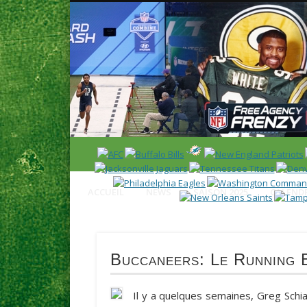
News en français sur la NFL et le Football Américain (Foot
ACCUEIL
NEWS
SAISON 2025
CALENDR
Buccaneers: Le Running B
Il y a quelques semaines,
Greg Schi