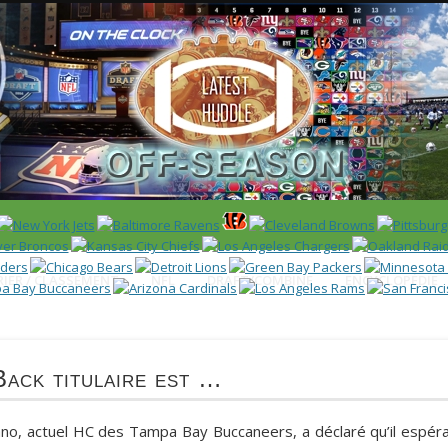
 US)
IER / CLASSEMENT
NFL
DRAFT/COMBINE
ENCYCLOPÉDIE
ack titulaire est …
ano
, actuel HC des Tampa Bay Buccaneers, a déclaré qu’il espéra