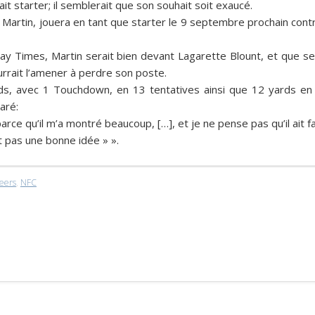
ait starter; il semblerait que son souhait soit exaucé.
 Martin
, jouera en tant que starter le 9 septembre prochain cont
ay Times,
Martin serait bien devant
Lagarette Blount
, et que se
rrait l’amener à perdre son poste.
rds, avec 1 Touchdown, en 13 tentatives ainsi que 12 yards en
aré:
rce qu’il m’a montré beaucoup, […], et je ne pense pas qu’il ait fa
it pas une bonne idée » »
.
eers
,
NFC