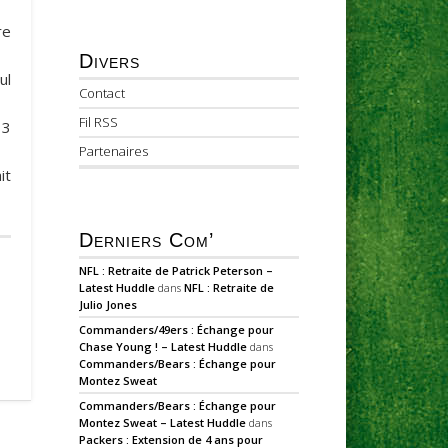
re
Divers
ul
Contact
Fil RSS
 3
Partenaires
it
Derniers Com’
NFL : Retraite de Patrick Peterson –
Latest Huddle
dans
NFL : Retraite de
Julio Jones
Commanders/49ers : Échange pour
Chase Young ! – Latest Huddle
dans
Commanders/Bears : Échange pour
Montez Sweat
Commanders/Bears : Échange pour
Montez Sweat – Latest Huddle
dans
Packers : Extension de 4 ans pour