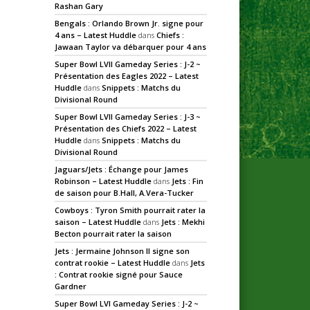
Rashan Gary
Bengals : Orlando Brown Jr. signe pour
4 ans – Latest Huddle
dans
Chiefs :
Jawaan Taylor va débarquer pour 4 ans
Super Bowl LVII Gameday Series : J-2 ~
Présentation des Eagles 2022 – Latest
Huddle
dans
Snippets : Matchs du
Divisional Round
Super Bowl LVII Gameday Series : J-3 ~
Présentation des Chiefs 2022 – Latest
Huddle
dans
Snippets : Matchs du
Divisional Round
Jaguars/Jets : Échange pour James
Robinson – Latest Huddle
dans
Jets : Fin
de saison pour B.Hall, A.Vera-Tucker
Cowboys : Tyron Smith pourrait rater la
saison – Latest Huddle
dans
Jets : Mekhi
Becton pourrait rater la saison
Jets : Jermaine Johnson II signe son
contrat rookie – Latest Huddle
dans
Jets
: Contrat rookie signé pour Sauce
Gardner
Super Bowl LVI Gameday Series : J-2 ~