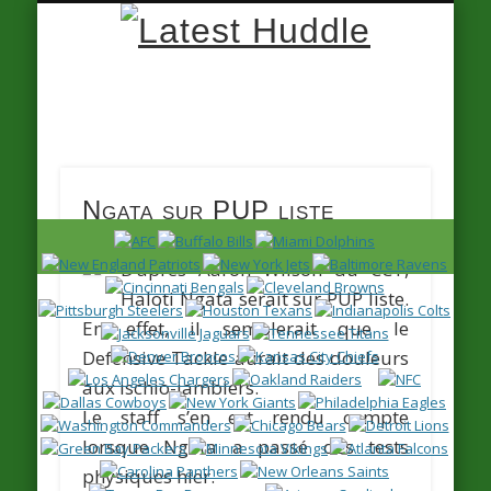
Latest
Huddle
Ngata sur PUP liste
D’après
Aaron Wilson du CCT
,
Haloti Ngata
serait sur PUP liste.
En effet, il semblerait que le
Defensive Tackle aurait des douleurs
aux ischio-jambiers.
Le staff s’en est rendu compte
lorsque Ngata a passé des tests
physiques hier.