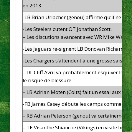
en 2013
-LB Brian Urlacher (genou) affirme qu’il ne se
-Les Steelers cutent OT Jonathan Scott.
– Les discutions avancent avec WR Mike Wallac
-Les Jaguars re-signent LB Donovan Richard
-Les Chargers s’attendent à une grosse saison
– DL Cliff Avril va probablement ésquiver le dé
le risque de blessure
– LB Adrian Moten (Colts) fait un essai aux Buc
-FB James Casey débute les camps comme titul
– RB Adrian Peterson (genou) va certainement 
– TE Visanthe Shiancoe (Vikings) en visite hier