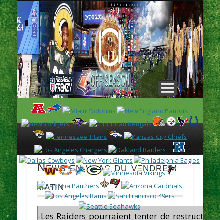
L
H
News en vrac du vendredi
matin
-Les Raiders pourraient tenter de restructure