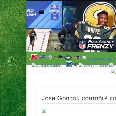
News en français sur la NFL et le Football Américain (Foot
ACCUEIL
NEWS
SAISON 2025
CALENDR
Josh Gordon contrôlé pos