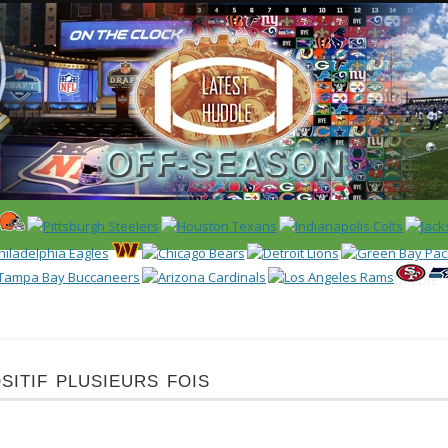
 US)
IER / CLASSEMENT
NFL
DRAFT/COMBINE
ENCYCLOPÉDIE
itif plusieurs fois