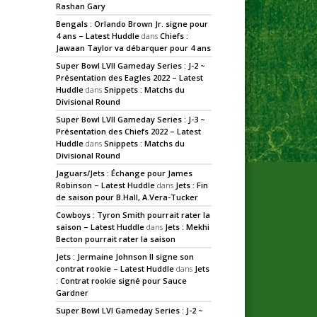
Rashan Gary
Bengals : Orlando Brown Jr. signe pour
4 ans – Latest Huddle
dans
Chiefs :
Jawaan Taylor va débarquer pour 4 ans
Super Bowl LVII Gameday Series : J-2 ~
Présentation des Eagles 2022 – Latest
Huddle
dans
Snippets : Matchs du
Divisional Round
Super Bowl LVII Gameday Series : J-3 ~
Présentation des Chiefs 2022 – Latest
Huddle
dans
Snippets : Matchs du
Divisional Round
Jaguars/Jets : Échange pour James
Robinson – Latest Huddle
dans
Jets : Fin
de saison pour B.Hall, A.Vera-Tucker
Cowboys : Tyron Smith pourrait rater la
saison – Latest Huddle
dans
Jets : Mekhi
Becton pourrait rater la saison
Jets : Jermaine Johnson II signe son
contrat rookie – Latest Huddle
dans
Jets
: Contrat rookie signé pour Sauce
Gardner
Super Bowl LVI Gameday Series : J-2 ~