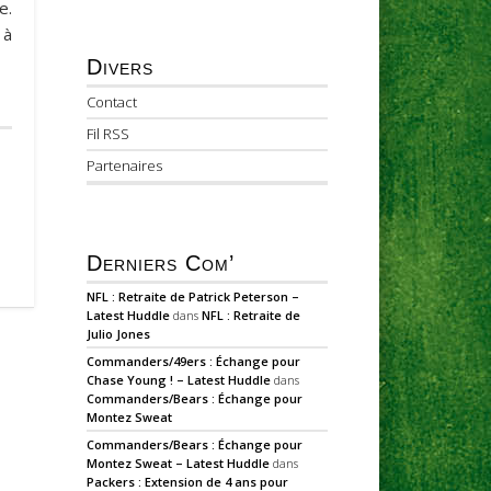
e.
 à
Divers
Contact
Fil RSS
Partenaires
Derniers Com’
NFL : Retraite de Patrick Peterson –
Latest Huddle
dans
NFL : Retraite de
Julio Jones
Commanders/49ers : Échange pour
Chase Young ! – Latest Huddle
dans
Commanders/Bears : Échange pour
Montez Sweat
Commanders/Bears : Échange pour
Montez Sweat – Latest Huddle
dans
Packers : Extension de 4 ans pour