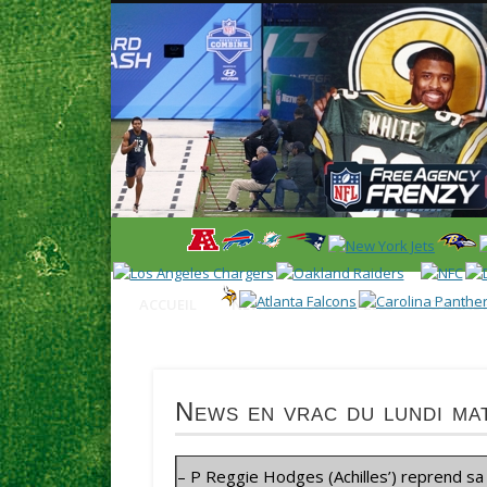
News en français sur la NFL et le Football Américain (Foot
ACCUEIL
NEWS
SAISON 2025
CALENDR
News en vrac du lundi ma
– P Reggie Hodges (Achilles’) reprend sa p