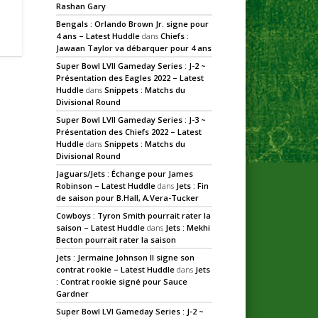
Rashan Gary
Bengals : Orlando Brown Jr. signe pour
4 ans – Latest Huddle
dans
Chiefs :
Jawaan Taylor va débarquer pour 4 ans
Super Bowl LVII Gameday Series : J-2 ~
Présentation des Eagles 2022 – Latest
Huddle
dans
Snippets : Matchs du
Divisional Round
Super Bowl LVII Gameday Series : J-3 ~
Présentation des Chiefs 2022 – Latest
Huddle
dans
Snippets : Matchs du
Divisional Round
Jaguars/Jets : Échange pour James
Robinson – Latest Huddle
dans
Jets : Fin
de saison pour B.Hall, A.Vera-Tucker
Cowboys : Tyron Smith pourrait rater la
saison – Latest Huddle
dans
Jets : Mekhi
Becton pourrait rater la saison
Jets : Jermaine Johnson II signe son
contrat rookie – Latest Huddle
dans
Jets
: Contrat rookie signé pour Sauce
Gardner
Super Bowl LVI Gameday Series : J-2 ~