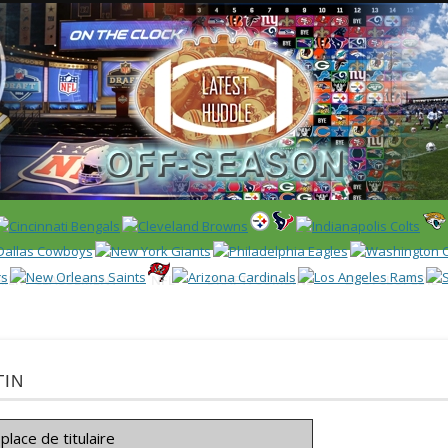
 US)
IER / CLASSEMENT
NFL
DRAFT/COMBINE
ENCYCLOPÉDIE
tin
lace de titulaire