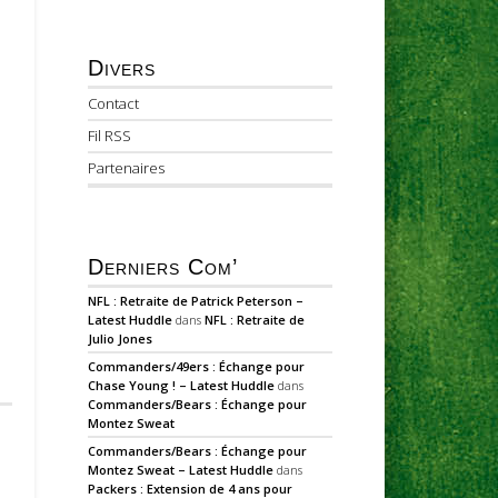
Divers
Contact
Fil RSS
Partenaires
Derniers Com’
NFL : Retraite de Patrick Peterson –
Latest Huddle
dans
NFL : Retraite de
Julio Jones
Commanders/49ers : Échange pour
Chase Young ! – Latest Huddle
dans
Commanders/Bears : Échange pour
Montez Sweat
Commanders/Bears : Échange pour
Montez Sweat – Latest Huddle
dans
Packers : Extension de 4 ans pour