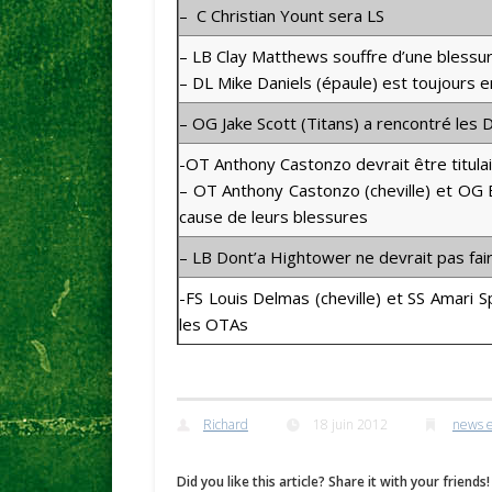
– C Christian Yount sera LS
– LB Clay Matthews souffre d’une blessur
– DL Mike Daniels (épaule) est toujours 
– OG Jake Scott (Titans) a rencontré les 
-OT Anthony Castonzo devrait être titula
– OT Anthony Castonzo (cheville) et OG B
cause de leurs blessures
– LB Dont’a Hightower ne devrait pas fai
-FS Louis Delmas (cheville) et SS Amari
les OTAs
Richard
18 juin 2012
news e
Did you like this article? Share it with your friends!