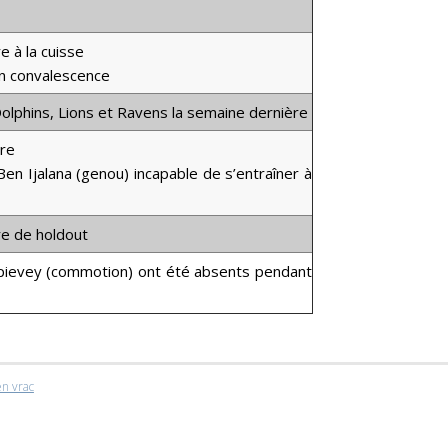
e à la cuisse
en convalescence
Dolphins, Lions et Ravens la semaine dernière
ire
en Ijalana (genou) incapable de s’entraîner à
re de holdout
 Spievey (commotion) ont été absents pendant
n vrac