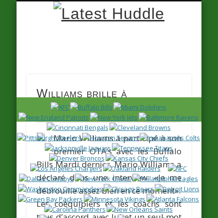
Latest
Huddle
Williams brille à
l’entrainement
Mario Williams
a participé à son
premier OTA’s avec les Buffalo
Bills Mardi dernier. Mario Williams a
déclaré dans une interview:
«Je me
débrouille assez bien en ce moment».
Les coéquipiers et les coachs sont
tous d’accord avec lui et un seul mot