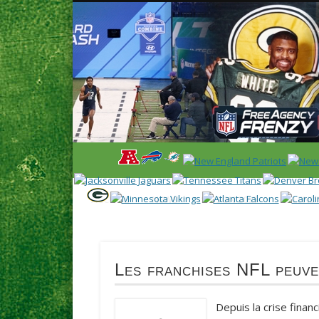
News en français sur la NFL et le Football Américain (Foot
ACCUEIL
NEWS
SAISON 2025
CALENDR
Les franchises NFL peuve
Depuis la crise fina