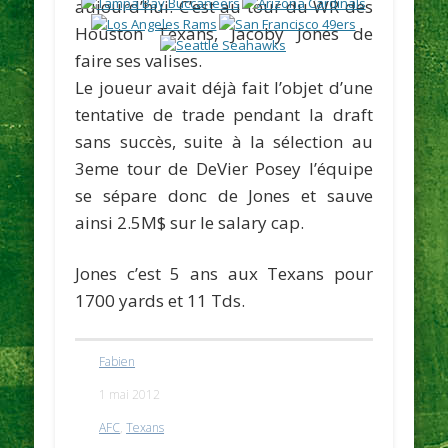
aujourd’hui. C’est au tour du WR des
Houston Texans,
Jacoby Jones
de
faire ses valises.
Le joueur avait déjà fait l’objet d’une
tentative de trade pendant la draft
sans succès, suite à la sélection au
3eme tour de
DeVier Posey
l’équipe
se sépare donc de Jones et sauve
ainsi 2.5M$ sur le salary cap.
Jones c’est 5 ans aux Texans pour
1700 yards et 11 Tds.
Fabien
1 mai 2012
AFC
,
Texans