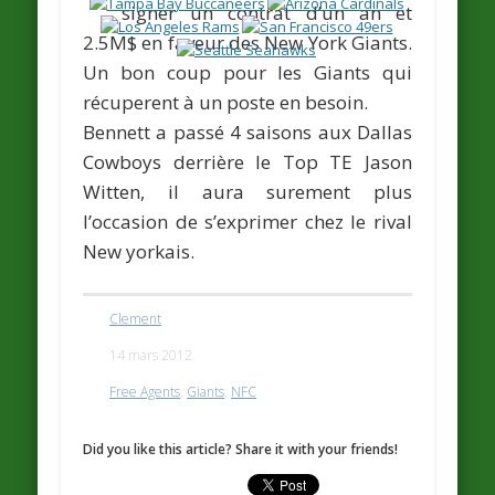
signer un contrat d’un an et
2.5M$ en faveur des New York Giants.
Un bon coup pour les Giants qui
récuperent à un poste en besoin.
Bennett a passé 4 saisons aux Dallas
Cowboys derrière le Top TE
Jason
Witten
, il aura surement plus
l’occasion de s’exprimer chez le rival
New yorkais.
Clement
14 mars 2012
Free Agents
,
Giants
,
NFC
Did you like this article? Share it with your friends!