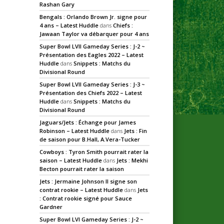
Rashan Gary
Bengals : Orlando Brown Jr. signe pour
4 ans – Latest Huddle
dans
Chiefs :
Jawaan Taylor va débarquer pour 4 ans
Super Bowl LVII Gameday Series : J-2 ~
Présentation des Eagles 2022 – Latest
Huddle
dans
Snippets : Matchs du
Divisional Round
Super Bowl LVII Gameday Series : J-3 ~
Présentation des Chiefs 2022 – Latest
Huddle
dans
Snippets : Matchs du
Divisional Round
Jaguars/Jets : Échange pour James
Robinson – Latest Huddle
dans
Jets : Fin
de saison pour B.Hall, A.Vera-Tucker
Cowboys : Tyron Smith pourrait rater la
saison – Latest Huddle
dans
Jets : Mekhi
Becton pourrait rater la saison
Jets : Jermaine Johnson II signe son
contrat rookie – Latest Huddle
dans
Jets
: Contrat rookie signé pour Sauce
Gardner
Super Bowl LVI Gameday Series : J-2 ~