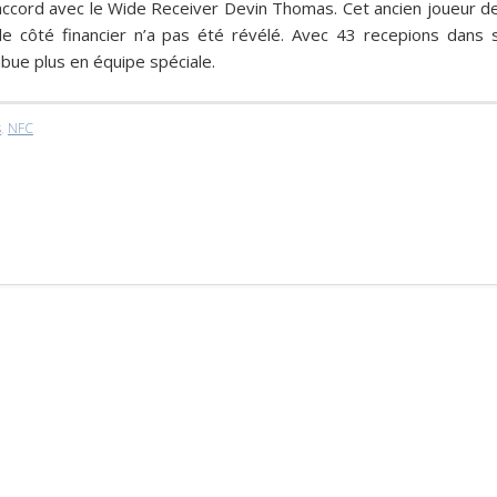
accord avec le Wide Receiver
Devin Thomas
. Cet ancien joueur d
le côté financier n’a pas été révélé. Avec 43 recepions dans 
bue plus en équipe spéciale.
s
,
NFC