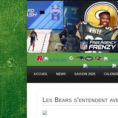
News en français sur la NFL et le Football Américain (Foot
ACCUEIL
NEWS
SAISON 2025
CALENDR
Les Bears s’entendent av