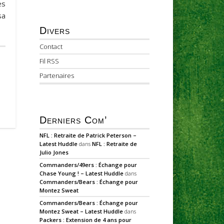
es
sa
Divers
Contact
Fil RSS
Partenaires
Derniers Com’
NFL : Retraite de Patrick Peterson –
Latest Huddle
dans
NFL : Retraite de
Julio Jones
Commanders/49ers : Échange pour
Chase Young ! – Latest Huddle
dans
Commanders/Bears : Échange pour
Montez Sweat
Commanders/Bears : Échange pour
Montez Sweat – Latest Huddle
dans
Packers : Extension de 4 ans pour