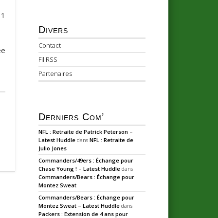
 1
Divers
Contact
ée
Fil RSS
Partenaires
Derniers Com’
NFL : Retraite de Patrick Peterson –
Latest Huddle
dans
NFL : Retraite de
Julio Jones
Commanders/49ers : Échange pour
Chase Young ! – Latest Huddle
dans
Commanders/Bears : Échange pour
Montez Sweat
Commanders/Bears : Échange pour
Montez Sweat – Latest Huddle
dans
Packers : Extension de 4 ans pour