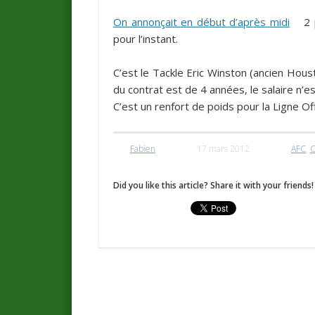
On annonçait en début d’après midi
2 p
pour l’instant.
C’est le Tackle
Eric Winston
(ancien Housto
du contrat est de 4 années, le salaire n’e
C’est un renfort de poids pour la Ligne Of
Fabien
17 mars 2012
AFC
,
C
Did you like this article? Share it with your friends!