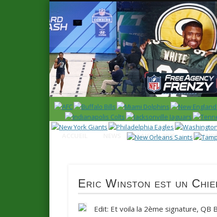
News en français sur la NFL et le Football Américain (Foot
ACCUEIL
NEWS
SAISON 2025
CALENDR
Eric Winston est un Chie
Edit: Et voila la 2ème signature, QB 