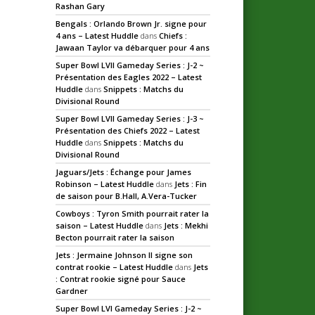
Rashan Gary
Bengals : Orlando Brown Jr. signe pour
4 ans – Latest Huddle
dans
Chiefs :
Jawaan Taylor va débarquer pour 4 ans
Super Bowl LVII Gameday Series : J-2 ~
Présentation des Eagles 2022 – Latest
Huddle
dans
Snippets : Matchs du
Divisional Round
Super Bowl LVII Gameday Series : J-3 ~
Présentation des Chiefs 2022 – Latest
Huddle
dans
Snippets : Matchs du
Divisional Round
Jaguars/Jets : Échange pour James
Robinson – Latest Huddle
dans
Jets : Fin
de saison pour B.Hall, A.Vera-Tucker
Cowboys : Tyron Smith pourrait rater la
saison – Latest Huddle
dans
Jets : Mekhi
Becton pourrait rater la saison
Jets : Jermaine Johnson II signe son
contrat rookie – Latest Huddle
dans
Jets
: Contrat rookie signé pour Sauce
Gardner
Super Bowl LVI Gameday Series : J-2 ~