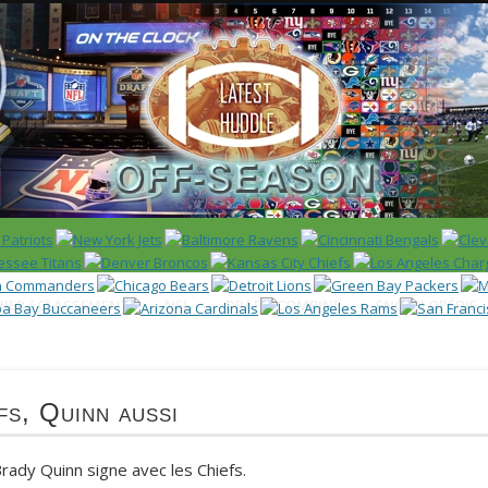
 US)
IER / CLASSEMENT
NFL
DRAFT/COMBINE
ENCYCLOPÉDIE
fs, Quinn aussi
Brady Quinn signe avec les Chiefs.