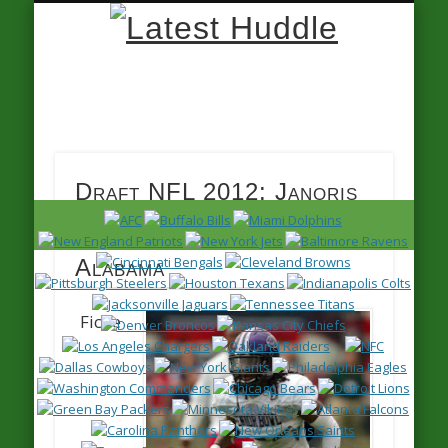
Latest
Huddle
Draft NFL 2012: Janoris
Jenkins – CB – North
Alabama
Fiche