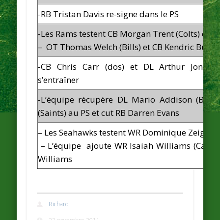
-RB Tristan Davis re-signe dans le PS
-Les Rams testent CB Morgan Trent (Colts) et D
– OT Thomas Welch (Bills) et CB Kendric Burne
-CB Chris Carr (dos) et DL Arthur Jones 
s’entraîner
-L’équipe récupère DL Mario Addison (Bears
(Saints) au PS et cut RB Darren Evans
– Les Seahawks testent WR Dominique Zeigler (
– L’équipe ajoute WR Isaiah Williams (Cardin
Williams
Richard