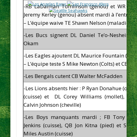
-RB LaDainian Tomlinson (genou) et WR Plax
Jeremy Kerley (genou) absent mardi à l’entraî
– L’équipe waive TE Shawn Nelson (maladie)
-Les Bucs signent DL Daniel Te’o-Nesheim (
Okam
-Les Eagles ajoutent DL Maurice Fountain (Sea
– L’équipe teste S Mike Newton (Colts) et CB Mo
-Les Bengals cutent CB Walter McFadden
-Les Lions absents hier : P Ryan Donahue (qua
(cuisse) et DL Corey Williams (mollet), RB
Calvin Johnson (cheville)
-Les Boys manquants mardi ; FB Tony Fia
Jenkins (cuisse), QB Jon Kitna (pied) et S G
Miles Austin (cuisse)