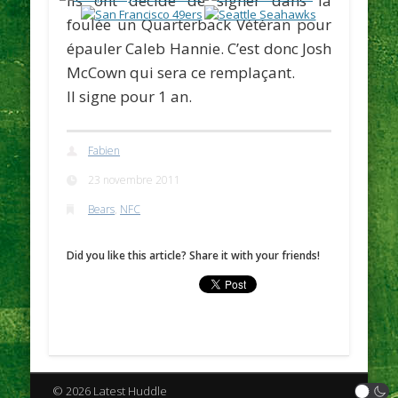
ils ont décidé de signer dans la
foulée un Quarterback Vétéran pour
épauler
Caleb Hannie
. C’est donc
Josh
McCown
qui sera ce remplaçant.
Il signe pour 1 an.
Fabien
23 novembre 2011
Bears
,
NFC
Did you like this article? Share it with your friends!
© 2026 Latest Huddle