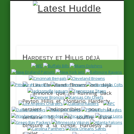
Latest
Huddle
Hardesty et Hillis déjà
out
Les Cleveland Browns ont déjà
annoncé que les Running Back
Peyton Hillis
et
Montario Hardesty
seraient indisponibles pour la
semaine 10. Hillis souffre d’une
blessure à la cuisse, Hardesty au
mollet.