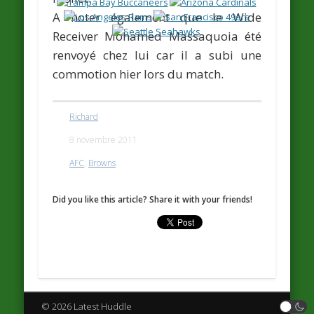
A noter également que le Wide
Receiver
Mohamed Massaquoia
été
renvoyé chez lui car il a subi une
commotion hier lors du match.
Richard
8 novembre 2011
AFC
,
Browns
Did you like this article? Share it with your friends!
© 2026 Latest Huddle