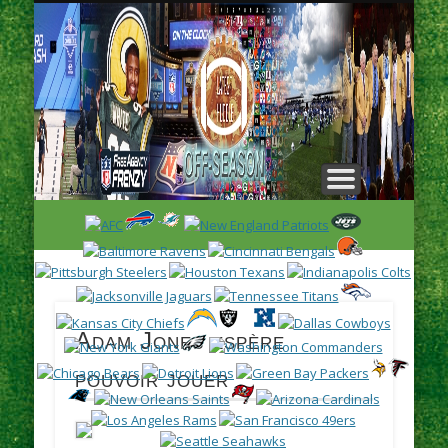
L
H
Adam Jones espère
pouvoir jouer