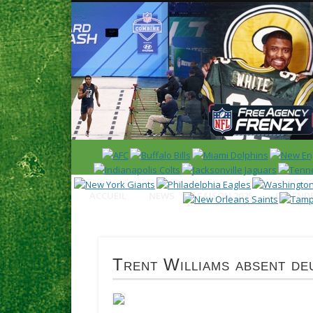
News en français sur la NFL et le Football Américain (Foot
ACCUEIL
NEWS
SAISON 2025
CALENDR
Trent Williams absent de