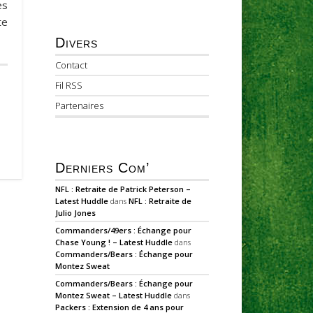
es
te
Divers
Contact
Fil RSS
Partenaires
Derniers Com’
NFL : Retraite de Patrick Peterson –
Latest Huddle
dans
NFL : Retraite de
Julio Jones
Commanders/49ers : Échange pour
Chase Young ! – Latest Huddle
dans
Commanders/Bears : Échange pour
Montez Sweat
Commanders/Bears : Échange pour
Montez Sweat – Latest Huddle
dans
Packers : Extension de 4 ans pour