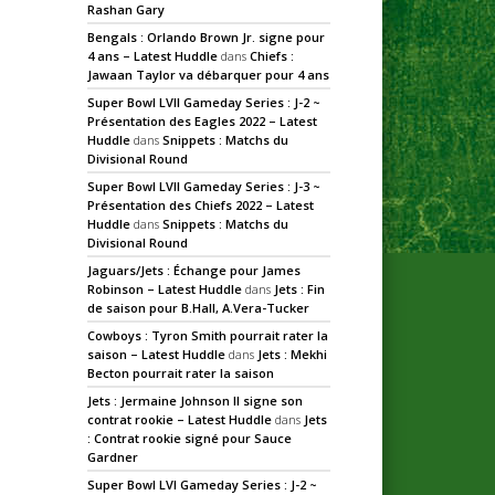
Rashan Gary
Bengals : Orlando Brown Jr. signe pour
4 ans – Latest Huddle
dans
Chiefs :
Jawaan Taylor va débarquer pour 4 ans
Super Bowl LVII Gameday Series : J-2 ~
Présentation des Eagles 2022 – Latest
Huddle
dans
Snippets : Matchs du
Divisional Round
Super Bowl LVII Gameday Series : J-3 ~
Présentation des Chiefs 2022 – Latest
Huddle
dans
Snippets : Matchs du
Divisional Round
Jaguars/Jets : Échange pour James
Robinson – Latest Huddle
dans
Jets : Fin
de saison pour B.Hall, A.Vera-Tucker
Cowboys : Tyron Smith pourrait rater la
saison – Latest Huddle
dans
Jets : Mekhi
Becton pourrait rater la saison
Jets : Jermaine Johnson II signe son
contrat rookie – Latest Huddle
dans
Jets
: Contrat rookie signé pour Sauce
Gardner
Super Bowl LVI Gameday Series : J-2 ~