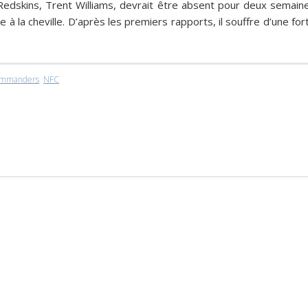
Redskins,
Trent Williams
, devrait être absent pour deux semain
à la cheville. D’après les premiers rapports, il souffre d’une for
mmanders
,
NFC