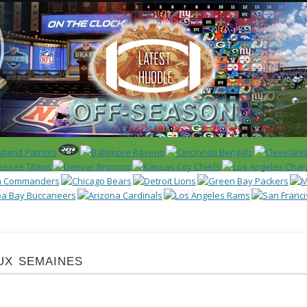
 US)
IER / CLASSEMENT
NFL
DRAFT/COMBINE
ENCYCLOPÉDIE
ux semaines