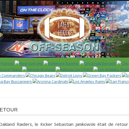
 US)
IER / CLASSEMENT
NFL
DRAFT/COMBINE
ENCYCLOPÉDIE
retour
Oakland Raiders, le Kicker
Sebastian Janikowski
était de retour