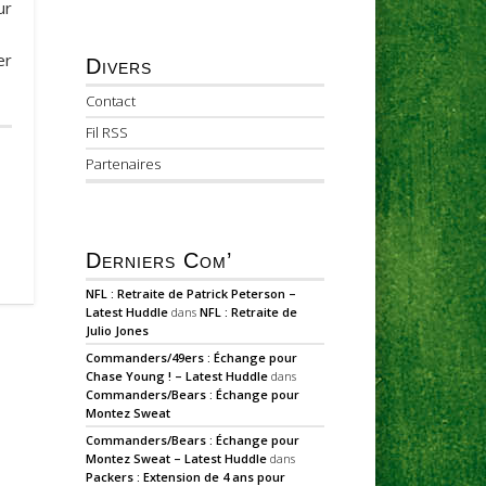
ur
er
Divers
Contact
Fil RSS
Partenaires
Derniers Com’
NFL : Retraite de Patrick Peterson –
Latest Huddle
dans
NFL : Retraite de
Julio Jones
Commanders/49ers : Échange pour
Chase Young ! – Latest Huddle
dans
Commanders/Bears : Échange pour
Montez Sweat
Commanders/Bears : Échange pour
Montez Sweat – Latest Huddle
dans
Packers : Extension de 4 ans pour