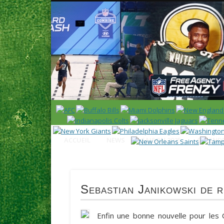
News en français sur la NFL et le Football Américain (Foot
ACCUEIL
NEWS
SAISON 2025
CALENDR
Sebastian Janikowski de 
Enfin une bonne nouvelle pour les 