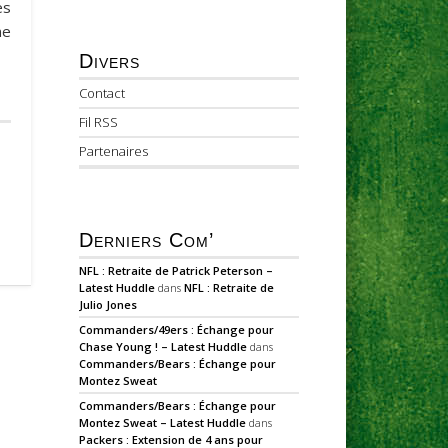
es
ne
Divers
Contact
Fil RSS
Partenaires
Derniers Com’
NFL : Retraite de Patrick Peterson –
Latest Huddle
dans
NFL : Retraite de
Julio Jones
Commanders/49ers : Échange pour
Chase Young ! – Latest Huddle
dans
Commanders/Bears : Échange pour
Montez Sweat
Commanders/Bears : Échange pour
Montez Sweat – Latest Huddle
dans
Packers : Extension de 4 ans pour