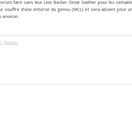
vront faire sans leur Line Backer
Omar Gaither
pour les semain
ueur souffre d’une entorse du genou (MCL) et sera absent pour u
 environ.
C
,
Panthers