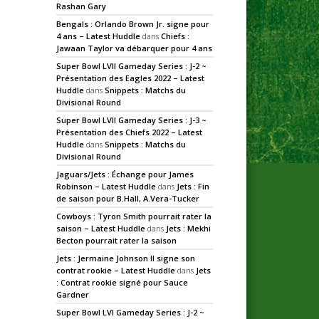
Rashan Gary
Bengals : Orlando Brown Jr. signe pour
4 ans – Latest Huddle
dans
Chiefs :
Jawaan Taylor va débarquer pour 4 ans
Super Bowl LVII Gameday Series : J-2 ~
Présentation des Eagles 2022 – Latest
Huddle
dans
Snippets : Matchs du
Divisional Round
Super Bowl LVII Gameday Series : J-3 ~
Présentation des Chiefs 2022 – Latest
Huddle
dans
Snippets : Matchs du
Divisional Round
Jaguars/Jets : Échange pour James
Robinson – Latest Huddle
dans
Jets : Fin
de saison pour B.Hall, A.Vera-Tucker
Cowboys : Tyron Smith pourrait rater la
saison – Latest Huddle
dans
Jets : Mekhi
Becton pourrait rater la saison
Jets : Jermaine Johnson II signe son
contrat rookie – Latest Huddle
dans
Jets
: Contrat rookie signé pour Sauce
Gardner
Super Bowl LVI Gameday Series : J-2 ~