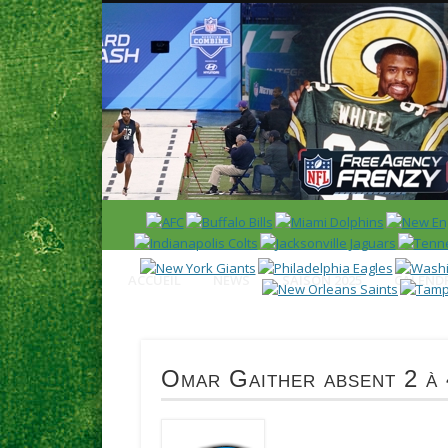
News en français sur la NFL et le Football Américain (Foot
ACCUEIL
NEWS
SAISON 2025
CALENDR
Omar Gaither absent 2 à 