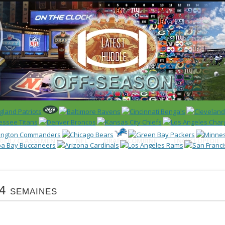
 US)
IER / CLASSEMENT
NFL
DRAFT/COMBINE
ENCYCLOPÉDIE
4 semaines