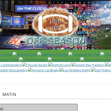
 US)
IER / CLASSEMENT
NFL
DRAFT/COMBINE
ENCYCLOPÉDIE
 matin
os