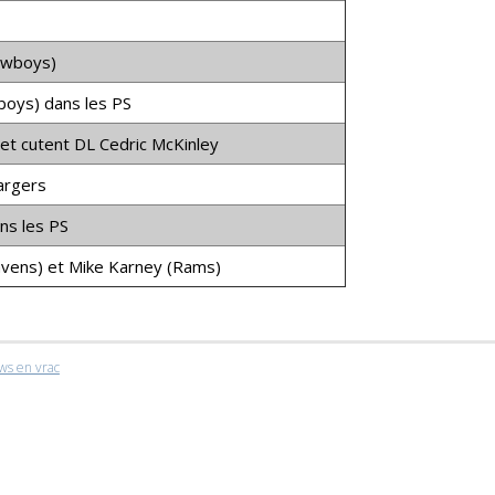
Cowboys)
boys) dans les PS
et cutent DL Cedric McKinley
argers
ns les PS
avens) et Mike Karney (Rams)
ws en vrac