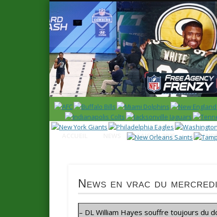
News en français sur la NFL et le Football Américain (Foot
ACCUEIL
NEWS
SAISON 2025
CALENDR
News en vrac du mercredi
– DL William Hayes souffre toujours du d