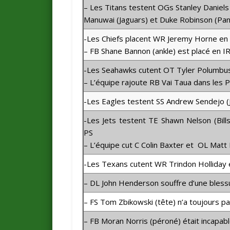
– Les Titans testent OGs Stanley Daniels
Manuwai (Jaguars) et Duke Robinson (Pan
-Les Chiefs placent WR Jeremy Horne en
– FB Shane Bannon (ankle) est placé en I
-Les Seahawks cutent OT Tyler Polumbu
– L’équipe rajoute RB Vai Taua dans les 
-Les Eagles testent SS Andrew Sendejo (
-Les Jets testent TE Shawn Nelson (Bills
PS
– L’équipe cut C Colin Baxter et OL Matt
-Les Texans cutent WR Trindon Holliday 
– DL John Henderson souffre d’une blessu
– FS Tom Zbikowski (tête) n’a toujours pas
– FB Moran Norris (péroné) était incapabl