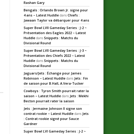
Rashan Gary
Bengals : Orlando Brown Jr. signe pour
4 ans – Latest Huddle
dans
Chiefs :
Jawaan Taylor va débarquer pour 4 ans
Super Bowl LVII Gameday Series : J-2 ~
Présentation des Eagles 2022 – Latest
Huddle
dans
Snippets : Matchs du
Divisional Round
Super Bowl LVII Gameday Series : J-3 ~
Présentation des Chiefs 2022 – Latest
Huddle
dans
Snippets : Matchs du
Divisional Round
Jaguars/Jets : Échange pour James
Robinson – Latest Huddle
dans
Jets : Fin
de saison pour B.Hall, A.Vera-Tucker
Cowboys : Tyron Smith pourrait rater la
saison – Latest Huddle
dans
Jets : Mekhi
Becton pourrait rater la saison
Jets : Jermaine Johnson II signe son
contrat rookie – Latest Huddle
dans
Jets
: Contrat rookie signé pour Sauce
Gardner
Super Bowl LVI Gameday Series : J-2 ~