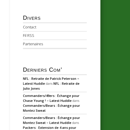
Divers
Contact
Fil RSS
Partenaires
Derniers Com’
NFL : Retraite de Patrick Peterson –
Latest Huddle
dans
NFL : Retraite de
Julio Jones
Commanders/49ers : Échange pour
Chase Young ! – Latest Huddle
dans
Commanders/Bears : Échange pour
Montez Sweat
Commanders/Bears : Échange pour
Montez Sweat – Latest Huddle
dans
Packers : Extension de 4 ans pour