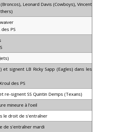
 (Broncos), Leonard Davis (Cowboys), Vincent
thers)
 waiver
R des PS
s
PS
Jets)
) et signent LB Ricky Sapp (Eagles) dans les
 Kroul des PS
et re-signent SS Quintin Demps (Texans)
re mineure à l’oeil
 le droit de s’entraîner
e de s’entraîner mardi