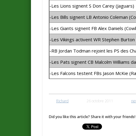
-Les Lions signent S Don Carey (Jaguars)
-Les Bills signent LB Antonio Coleman (
-Les Giants signent FB Alex Daniels (Cow
-Les Vikings activent WR Stephen Burton 
-RB Jordan Todman rejoint les PS des Ch
-Les Pats signent CB Malcolm Williams da
-Les Falcons testent FBs Jason McKie (R
Richard
26 octobre 2011
ne
Did you like this article? Share it with your friends!