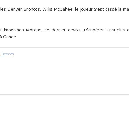
 des Denver Broncos,
Willis McGahee
, le joueur S’est cassé la ma
nt
knowshon Moreno
, ce dernier devrait récupérer ainsi plus 
e McGahee.
,
Broncos