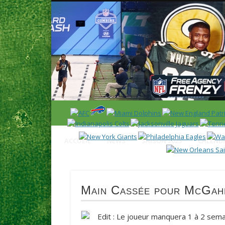
News en français sur la NFL et le Football Américain (Foot
ACCUEIL
NEWS
SAISON 2025
CALENDR
Main Cassée pour McGah
Edit : Le joueur manquera 1 à 2 sem