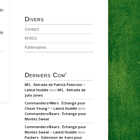
in
Divers
Contact
de
Fil RSS
Partenaires
Derniers Com’
NFL : Retraite de Patrick Peterson –
Latest Huddle
dans
NFL : Retraite de
Julio Jones
Commanders/49ers : Échange pour
Chase Young ! – Latest Huddle
dans
Commanders/Bears : Échange pour
Montez Sweat
Commanders/Bears : Échange pour
Montez Sweat – Latest Huddle
dans
Packers : Extension de 4 ans pour