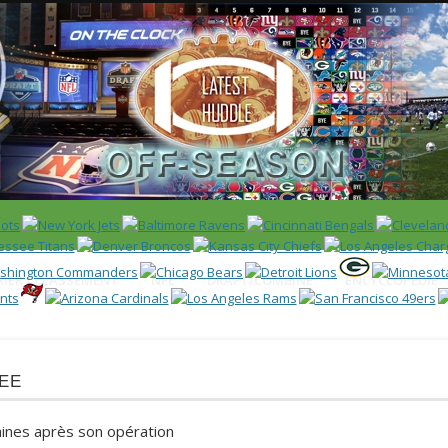
 US)
IER / CLASSEMENT
NFL
DRAFT/COMBINE
ENCYCLOPÉDIE
ee
aines après son opération