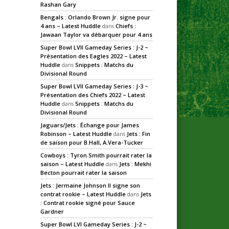
Rashan Gary
Bengals : Orlando Brown Jr. signe pour
4 ans – Latest Huddle
dans
Chiefs :
Jawaan Taylor va débarquer pour 4 ans
Super Bowl LVII Gameday Series : J-2 ~
Présentation des Eagles 2022 – Latest
Huddle
dans
Snippets : Matchs du
Divisional Round
Super Bowl LVII Gameday Series : J-3 ~
Présentation des Chiefs 2022 – Latest
Huddle
dans
Snippets : Matchs du
Divisional Round
Jaguars/Jets : Échange pour James
Robinson – Latest Huddle
dans
Jets : Fin
de saison pour B.Hall, A.Vera-Tucker
Cowboys : Tyron Smith pourrait rater la
saison – Latest Huddle
dans
Jets : Mekhi
Becton pourrait rater la saison
Jets : Jermaine Johnson II signe son
contrat rookie – Latest Huddle
dans
Jets
: Contrat rookie signé pour Sauce
Gardner
Super Bowl LVI Gameday Series : J-2 ~