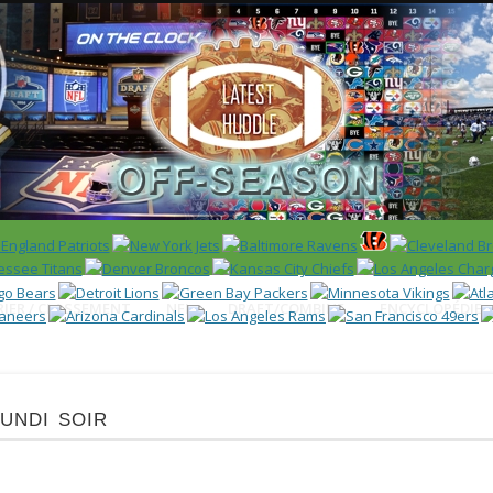
 US)
IER / CLASSEMENT
NFL
DRAFT/COMBINE
ENCYCLOPÉDIE
undi soir