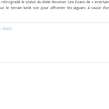
t rétrogradé le statut du Wide Receiver
Lee Evans
de « incertain
sur le terrain lundi soir pour affronter les Jaguars à cause d’u
C
,
Ravens