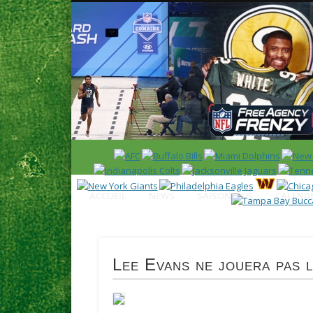
News en français sur la NFL et le Football Américain (Foot
ACCUEIL
NEWS
SAISON 2025
CALENDR
Lee Evans ne jouera pas l