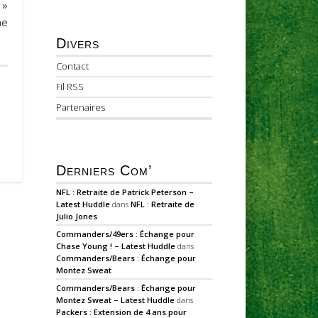
 »
ne
Divers
Contact
Fil RSS
Partenaires
Derniers Com’
NFL : Retraite de Patrick Peterson –
Latest Huddle
dans
NFL : Retraite de
Julio Jones
Commanders/49ers : Échange pour
Chase Young ! – Latest Huddle
dans
Commanders/Bears : Échange pour
Montez Sweat
Commanders/Bears : Échange pour
Montez Sweat – Latest Huddle
dans
Packers : Extension de 4 ans pour