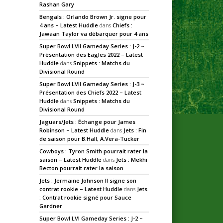
Rashan Gary
Bengals : Orlando Brown Jr. signe pour
4 ans – Latest Huddle
dans
Chiefs :
Jawaan Taylor va débarquer pour 4 ans
Super Bowl LVII Gameday Series : J-2 ~
Présentation des Eagles 2022 – Latest
Huddle
dans
Snippets : Matchs du
Divisional Round
Super Bowl LVII Gameday Series : J-3 ~
Présentation des Chiefs 2022 – Latest
Huddle
dans
Snippets : Matchs du
Divisional Round
Jaguars/Jets : Échange pour James
Robinson – Latest Huddle
dans
Jets : Fin
de saison pour B.Hall, A.Vera-Tucker
Cowboys : Tyron Smith pourrait rater la
saison – Latest Huddle
dans
Jets : Mekhi
Becton pourrait rater la saison
Jets : Jermaine Johnson II signe son
contrat rookie – Latest Huddle
dans
Jets
: Contrat rookie signé pour Sauce
Gardner
Super Bowl LVI Gameday Series : J-2 ~