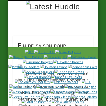
Latest
Huddle
Fin de saison pour
Stephen Cooper
Les San Diego Chargers ont placé
leur Line Backer
Stephen Cooper
sur
la liste IR des joueurs blessés pour la
saison. En effet, Cooper souffre d’une
déchirure du biceps. Il aurait joué
quelques matchs blessé malgré la