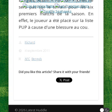
Bengals,
Adam « Pacman » Jones
ne
sera pas sur le terrain pour les six
premiers matchs de la saison. En
effet, le joueur a été placé sur la liste
PUP à cause d’une blessure au cou.
Richard
4 septembre 2011
AFC
,
Bengals
Did you like this article? Share it with your friends!
© 2026 Latest Huddle