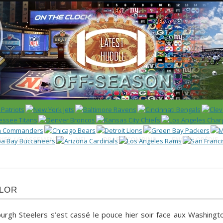
 US)
IER / CLASSEMENT
NFL
DRAFT/COMBINE
ENCYCLOPÉDIE
lor
urgh Steelers s’est cassé le pouce hier soir face aux Washingt