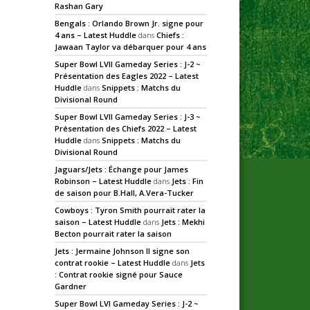
Rashan Gary
Bengals : Orlando Brown Jr. signe pour
4 ans – Latest Huddle
dans
Chiefs :
Jawaan Taylor va débarquer pour 4 ans
Super Bowl LVII Gameday Series : J-2 ~
Présentation des Eagles 2022 – Latest
Huddle
dans
Snippets : Matchs du
Divisional Round
Super Bowl LVII Gameday Series : J-3 ~
Présentation des Chiefs 2022 – Latest
Huddle
dans
Snippets : Matchs du
Divisional Round
Jaguars/Jets : Échange pour James
Robinson – Latest Huddle
dans
Jets : Fin
de saison pour B.Hall, A.Vera-Tucker
Cowboys : Tyron Smith pourrait rater la
saison – Latest Huddle
dans
Jets : Mekhi
Becton pourrait rater la saison
Jets : Jermaine Johnson II signe son
contrat rookie – Latest Huddle
dans
Jets
: Contrat rookie signé pour Sauce
Gardner
Super Bowl LVI Gameday Series : J-2 ~