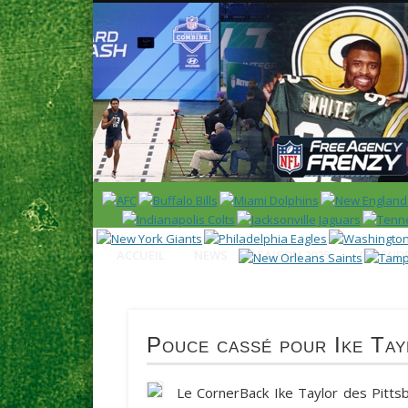
News en français sur la NFL et le Football Américain (Foot
ACCUEIL
NEWS
SAISON 2025
CALENDR
Pouce cassé pour Ike Tay
Le CornerBack
Ike Taylor
des Pittsb