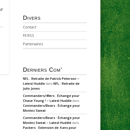
ur
Divers
Contact
Fil RSS
Partenaires
Derniers Com’
NFL : Retraite de Patrick Peterson –
Latest Huddle
dans
NFL : Retraite de
Julio Jones
Commanders/49ers : Échange pour
Chase Young ! – Latest Huddle
dans
Commanders/Bears : Échange pour
Montez Sweat
Commanders/Bears : Échange pour
Montez Sweat – Latest Huddle
dans
Packers : Extension de 4 ans pour