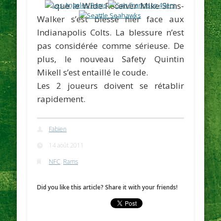
que le Wide Receiver
Mike Sims-
Walker
s’est blessé hier face aux
Indianapolis Colts. La blessure n’est
pas considérée comme sérieuse. De
plus, le nouveau Safety
Quintin
Mikell
s’est entaillé le coude.
Les 2 joueurs doivent se rétablir
rapidement.
Fabien
14 août 2011
NFC
,
Rams
Did you like this article? Share it with your friends!