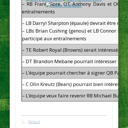
– RB
Frank Gore
, OT
Anthony Davis
et OG
Ch
entraînements
– LB
Darryl Sharpton
(épaule) devrait être réta
– LBs
Brian Cushing
(genou) et LB
Connor Bar
participé aux entraînements
– TE
Robert Royal
(Browns) serait intéressé à l’
– DT
Brandon Mebane
pourrait intéresser les
– L’équipe pourrait chercher à signer QB
Patri
– C
Olin
Kreutz
(Bears) pourrait bien intéresser
– L’équipe veux faire revenir RB
Michael Bush
Richard