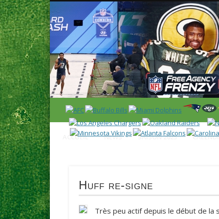
News en français sur la NFL et le Football Américain (Foot
ACCUEIL
NEWS
SAISON 2025
CALENDR
Huff re-signe
Très peu actif depuis le début de la