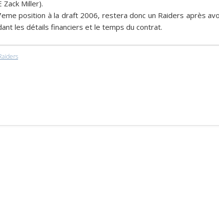
TE
Zack Miller
).
 7eme position à la draft 2006, restera donc un Raiders après avo
dant les détails financiers et le temps du contrat.
Raiders