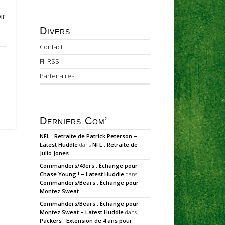
ir
Divers
Contact
Fil RSS
Partenaires
Derniers Com’
NFL : Retraite de Patrick Peterson –
Latest Huddle
dans
NFL : Retraite de
Julio Jones
Commanders/49ers : Échange pour
Chase Young ! – Latest Huddle
dans
Commanders/Bears : Échange pour
Montez Sweat
Commanders/Bears : Échange pour
Montez Sweat – Latest Huddle
dans
Packers : Extension de 4 ans pour