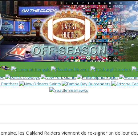
 US)
IER / CLASSEMENT
NFL
DRAFT/COMBINE
ENCYCLOPÉDIE
 semaine, les Oakland Raiders viennent de re-signer un de leur de