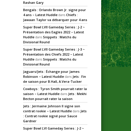
Rashan Gary
Bengals : Orlando Brown Jr. signe pour
4 ans – Latest Huddle
dans
Chiefs :
Jawaan Taylor va débarquer pour 4 ans
Super Bowl LVII Gameday Series : J-2 ~
Présentation des Eagles 2022 – Latest
Huddle
dans
Snippets : Matchs du
Divisional Round
Super Bowl LVII Gameday Series : J-3 ~
Présentation des Chiefs 2022 – Latest
Huddle
dans
Snippets : Matchs du
Divisional Round
Jaguars/Jets : Échange pour James
Robinson – Latest Huddle
dans
Jets : Fin
de saison pour B.Hall, A.Vera-Tucker
Cowboys : Tyron Smith pourrait rater la
saison – Latest Huddle
dans
Jets : Mekhi
Becton pourrait rater la saison
Jets : Jermaine Johnson II signe son
contrat rookie – Latest Huddle
dans
Jets
: Contrat rookie signé pour Sauce
Gardner
Super Bowl LVI Gameday Series : J-2 ~