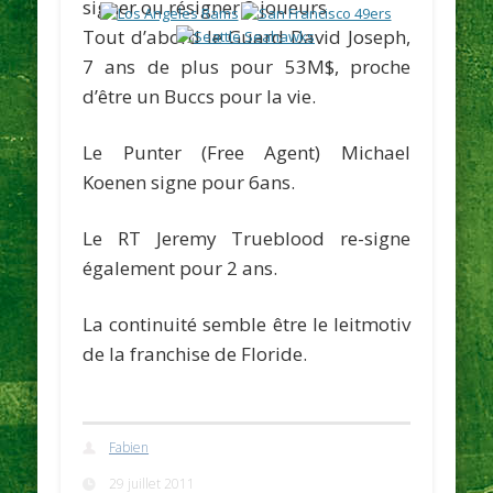
signer ou résigner 3 joueurs.
Tout d’abord le Guard
David Joseph
,
7 ans de plus pour
53M$
, proche
d’être un Buccs pour la vie.
Le Punter (Free Agent)
Michael
Koenen
signe pour 6ans.
Le RT
Jeremy
Trueblood
re-signe
également pour 2 ans.
La continuité semble être le leitmotiv
de la franchise de Floride.
Fabien
29 juillet 2011