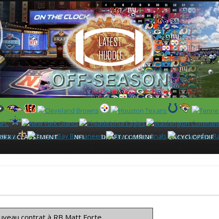
 US)
IER / CLASSEMENT
NFL
DRAFT/COMBINE
ENCYCLOPÉDIE
nouveau contrat à RB
Matt Forte