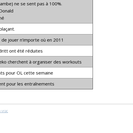
jambe) ne se sent pas à 100%.
Donald
né
plaçant.
e de jouer n’importe où en 2011
Britt
ont été réduites
eko
cherchent à organiser des workouts
ts pour OL cette semaine
ent pour les entraînements
 vrac