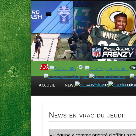
News en français sur la NFL et le Football Américain (Foot
ACCUEIL
NEWS
SAISON 2025
CALENDR
News en vrac du jeudi
– L’équipe a comme priorité d’offrir un 