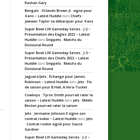
Rashan Gary
Bengals : Orlando Brown Jr. signe pour
4 ans – Latest Huddle
dans
Chiefs :
Jawaan Taylor va débarquer pour 4 ans
Super Bowl LVII Gameday Series : J-2 ~
Présentation des Eagles 2022 – Latest
Huddle
dans
Snippets : Matchs du
Divisional Round
Super Bowl LVII Gameday Series : J-3 ~
Présentation des Chiefs 2022 – Latest
Huddle
dans
Snippets : Matchs du
Divisional Round
Jaguars/Jets : Échange pour James
Robinson – Latest Huddle
dans
Jets : Fin
de saison pour B.Hall, A.Vera-Tucker
Cowboys : Tyron Smith pourrait rater la
saison – Latest Huddle
dans
Jets : Mekhi
Becton pourrait rater la saison
Jets : Jermaine Johnson II signe son
contrat rookie – Latest Huddle
dans
Jets
: Contrat rookie signé pour Sauce
Gardner
Super Bowl LVI Gameday Series : J-2 ~