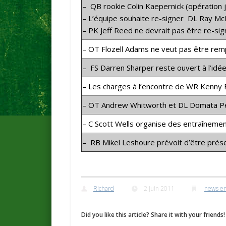
– QB rookie
Colin Kaepernick
(opération 
– L’équipe souhaite re-signer DL
Ray Mc
– PK
Jeff Reed
ne devrait pas être re-sig
– OT
Flozell Adams
ne veut pas être rem
– FS
Darren Sharper
reste ouvert à l’idé
– Les charges à l’encontre de WR
Kenny 
– OT
Andrew Whitworth
et DL
Domata P
– C
Scott Wells
organise des entraînemen
– RB
Mikel Leshoure
prévoit d’être prés
Richard
2 juin 2011
news en
Did you like this article? Share it with your friends!