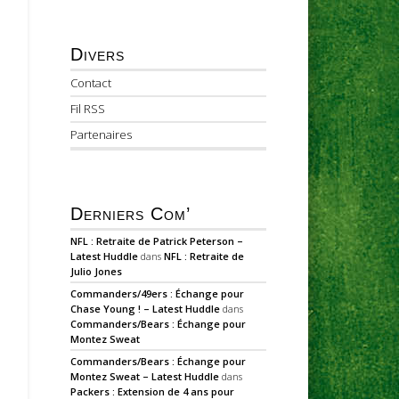
Divers
Contact
Fil RSS
Partenaires
Derniers Com’
NFL : Retraite de Patrick Peterson –
Latest Huddle
dans
NFL : Retraite de
Julio Jones
Commanders/49ers : Échange pour
Chase Young ! – Latest Huddle
dans
Commanders/Bears : Échange pour
Montez Sweat
Commanders/Bears : Échange pour
Montez Sweat – Latest Huddle
dans
Packers : Extension de 4 ans pour