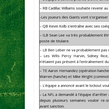
– RB
Cadillac
Williams
souhaite revenir au 
-Les joueurs des Giants vont s’organise
– QB
Kevin Kolb
s’entraîne avec ses coéq
– ILB
Sean Lee
va très probablement êtr
poste de titulaire.
– LB
Ben Leber
ne va probablement pas re
– Les WRs
Percy Harvin
,
Sidney Rice
n’étaient pas présent à l’entraînement du
– TE
Aaron Hernandez
(opération hanche
Warren
(hanche) et
Mike Wright
(commoti
– L’équipe a annoncé avant le lockout voul
– La NFL a demandé à l’équipe d’arrêter
depuis plusieurs semaines vouloir re-si
avant sanction.