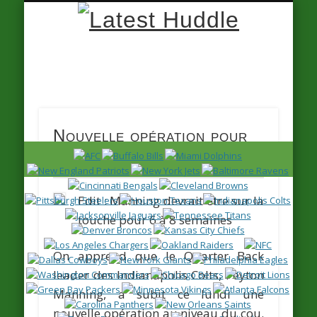
Latest
Huddle
Nouvelle opération pour
Peyton Manning
Edit : Manning devrait être sur la
touche pour 6 à 8 semaines
On apprend que le Quarter Back
leader des Indianapolis Colts,
Peyton
Manning
, a subit ce lundi une
nouvelle opération au niveau du cou.