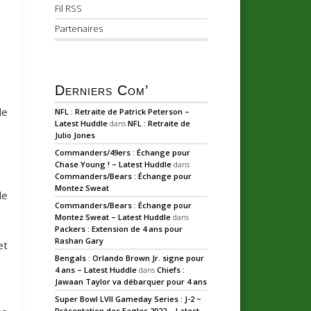
Fil RSS
Partenaires
Derniers Com’
le
NFL : Retraite de Patrick Peterson –
Latest Huddle
dans
NFL : Retraite de
Julio Jones
Commanders/49ers : Échange pour
Chase Young ! – Latest Huddle
dans
Commanders/Bears : Échange pour
Montez Sweat
le
Commanders/Bears : Échange pour
Montez Sweat – Latest Huddle
dans
Packers : Extension de 4 ans pour
Rashan Gary
et
Bengals : Orlando Brown Jr. signe pour
4 ans – Latest Huddle
dans
Chiefs :
Jawaan Taylor va débarquer pour 4 ans
Super Bowl LVII Gameday Series : J-2 ~
Présentation des Eagles 2022 – Latest