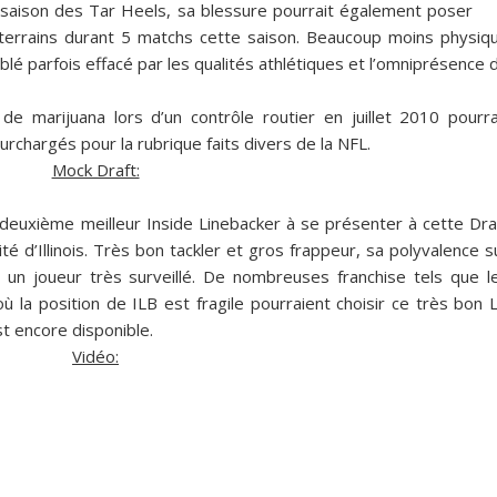
e saison des Tar Heels, sa blessure pourrait également poser
 terrains durant 5 matchs cette saison. Beaucoup moins physiq
blé parfois effacé par les qualités athlétiques et l’omniprésence 
de marijuana lors d’un contrôle routier en juillet 2010 pourra
rchargés pour la rubrique faits divers de la NFL.
Mock Draft:
euxième meilleur Inside Linebacker à se présenter à cette Dra
té d’Illinois. Très bon tackler et gros frappeur, sa polyvalence s
 un joueur très surveillé. De nombreuses franchise tels que l
ù la position de ILB est fragile pourraient choisir ce très bon 
st encore disponible.
Vidéo: