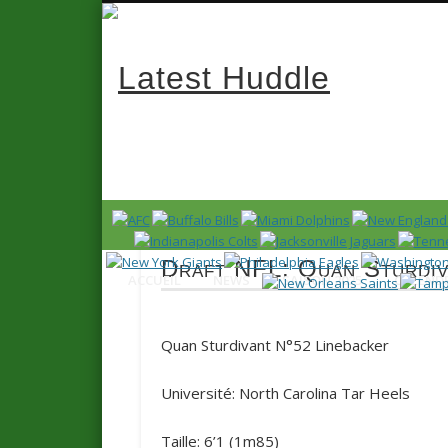
Latest 
News en français sur la NFL et le Football Américain (Foot
Draft NFL: Quan Sturdiv
ACCUEIL
NEWS
SAISON 2025
CALENDR
Quan Sturdivant
N°52
Linebacker
Université:
North Carolina Tar Heels
Taille: 6’1 (
1m85
)