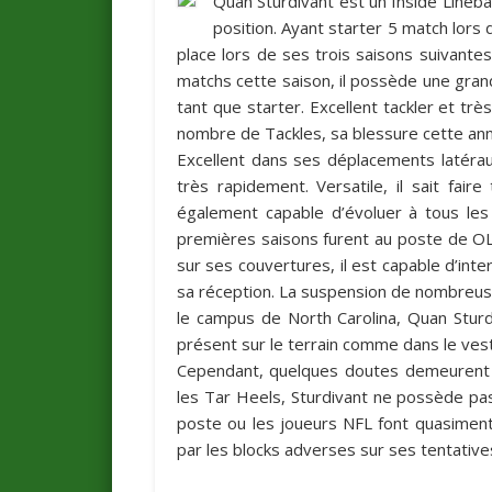
Quan Sturdivant est un Inside Lineba
position. Ayant starter 5 match lors
place lors de ses trois saisons suivantes
matchs cette saison, il possède une gran
tant que starter. Excellent tackler et trè
nombre de Tackles, sa blessure cette anné
Excellent dans ses déplacements latéraux
très rapidement. Versatile, il sait fai
également capable d’évoluer à tous le
premières saisons furent au poste de OLB
sur ses couvertures, il est capable d’in
sa réception. La suspension de nombreuse
le campus de North Carolina, Quan Sturd
présent sur le terrain comme dans le vestia
Cependant, quelques doutes demeurent s
les Tar Heels, Sturdivant ne possède pas
poste ou les joueurs NFL font quasiment 
par les blocks adverses sur ses tentatives