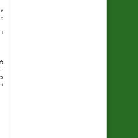
ue
de
it
ft
ur
es
LB