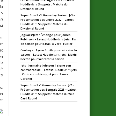
se
Huddle
dans
Snippets : Matchs du
la
Divisional Round
 5
Super Bowl LVII Gameday Series : J-3 ~
en
Présentation des Chiefs 2022 – Latest
Huddle
dans
Snippets : Matchs du
au
Divisional Round
Jaguars/Jets : Échange pour James
nt
Robinson – Latest Huddle
dans
Jets : Fin
st
de saison pour B.Hall, A.Vera-Tucker
ux
Cowboys : Tyron Smith pourrait rater la
saison – Latest Huddle
dans
Jets : Mekhi
on
Becton pourrait rater la saison
de
Jets : Jermaine Johnson II signe son
ué
contrat rookie – Latest Huddle
dans
Jets
ès
: Contrat rookie signé pour Sauce
Gardner
Super Bowl LVI Gameday Series : J-2 ~
ez
Présentation des Bengals 2021 – Latest
un
Huddle
dans
Snippets : Matchs du Wild
Card Round
nt