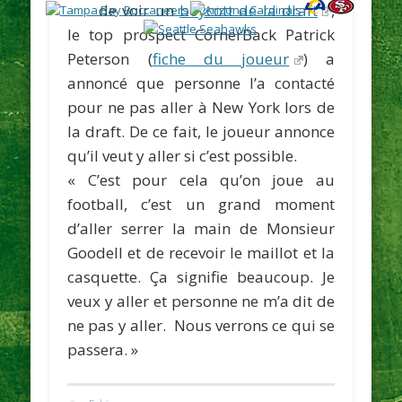
de voir un
boycott de la draft
,
le top prospect CornerBack
Patrick
Peterson
(
fiche du joueur
) a
annoncé que personne l’a contacté
pour ne pas aller à New York lors de
la draft. De ce fait, le joueur annonce
qu’il veut y aller si c’est possible.
«
C’est pour cela qu’on joue au
football, c’est un grand moment
d’aller serrer la main de Monsieur
Goodell et de recevoir le maillot et la
casquette. Ça signifie beaucoup. Je
veux y aller et personne ne m’a dit de
ne pas y aller. Nous verrons ce qui se
passera. »