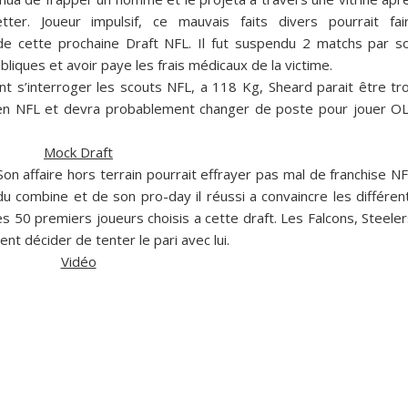
ter. Joueur impulsif, ce mauvais faits divers pourrait fai
de cette prochaine Draft NFL. Il fut suspendu 2 matchs par s
bliques et avoir paye les frais médicaux de la victime.
t s’interroger les scouts NFL, a 118 Kg, Sheard parait être tr
 en NFL et devra probablement changer de poste pour jouer O
Mock Draft
Son affaire hors terrain pourrait effrayer pas mal de franchise NF
 du combine et de son pro-day il réussi a convaincre les différen
des 50 premiers joueurs choisis a cette draft. Les
Falcons
,
Steeler
nt décider de tenter le pari avec lui.
Vidéo