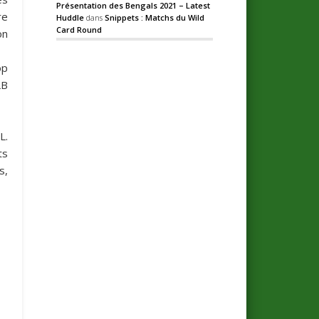
Présentation des Bengals 2021 – Latest
re
Huddle
dans
Snippets : Matchs du Wild
Card Round
on
op
LB
L.
ts
s
,