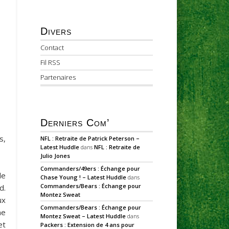
Divers
Contact
Fil RSS
Partenaires
Derniers Com’
s,
NFL : Retraite de Patrick Peterson –
Latest Huddle
dans
NFL : Retraite de
Julio Jones
Commanders/49ers : Échange pour
de
Chase Young ! – Latest Huddle
dans
Commanders/Bears : Échange pour
d.
Montez Sweat
ux
Commanders/Bears : Échange pour
ne
Montez Sweat – Latest Huddle
dans
et
Packers : Extension de 4 ans pour