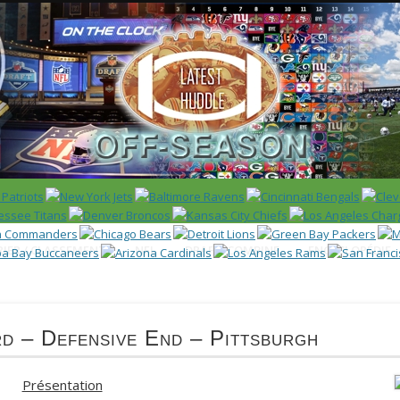
 US)
IER / CLASSEMENT
NFL
DRAFT/COMBINE
ENCYCLOPÉDIE
d – Defensive End – Pittsburgh
Présentation