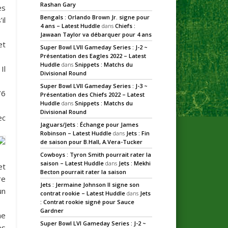
Rashan Gary
es
Bengals : Orlando Brown Jr. signe pour
il
4 ans – Latest Huddle
dans
Chiefs :
Jawaan Taylor va débarquer pour 4 ans
et
Super Bowl LVII Gameday Series : J-2 ~
Présentation des Eagles 2022 – Latest
Huddle
dans
Snippets : Matchs du
Il
Divisional Round
Super Bowl LVII Gameday Series : J-3 ~
76
Présentation des Chiefs 2022 – Latest
Huddle
dans
Snippets : Matchs du
Divisional Round
ec
Jaguars/Jets : Échange pour James
Robinson – Latest Huddle
dans
Jets : Fin
de saison pour B.Hall, A.Vera-Tucker
Cowboys : Tyron Smith pourrait rater la
saison – Latest Huddle
dans
Jets : Mekhi
et
Becton pourrait rater la saison
re
Jets : Jermaine Johnson II signe son
un
contrat rookie – Latest Huddle
dans
Jets
: Contrat rookie signé pour Sauce
Gardner
ne
Super Bowl LVI Gameday Series : J-2 ~
ès