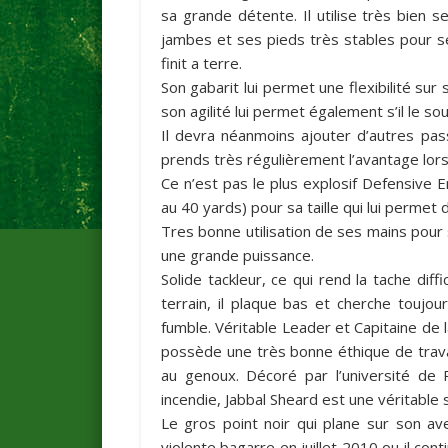
sa grande détente. Il utilise très bien se
jambes et ses pieds très stables pour se
finit a terre.
Son gabarit lui permet une flexibilité sur 
son agilité lui permet également s’il le so
Il devra néanmoins ajouter d’autres pas
prends très régulièrement l’avantage lors
Ce n’est pas le plus explosif Defensive 
au 40 yards) pour sa taille qui lui permet 
Tres bonne utilisation de ses mains pour s
une grande puissance.
Solide tackleur, ce qui rend la tache dif
terrain, il plaque bas et cherche toujo
fumble. Véritable Leader et Capitaine de l
possède une très bonne éthique de travail
au genoux. Décoré par l’université de
incendie, Jabbal Sheard est une véritable
Le gros point noir qui plane sur son ave
violente bagarre en juillet 2010 ou il co