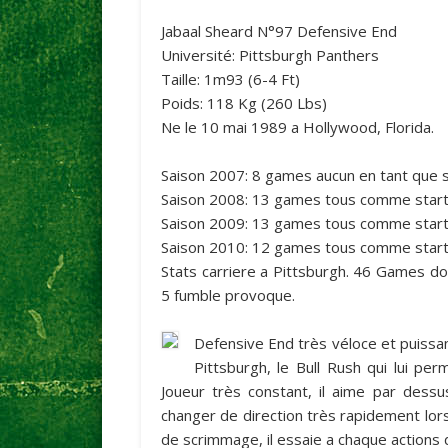
Jabaal Sheard
N°97
Defensive End
Université:
Pittsburgh Panthers
Taille:
1m93
(6-4 Ft)
Poids:
118 Kg
(260 Lbs)
Ne le 10 mai 1989 a Hollywood, Florida.
Saison 2007: 8 games aucun en tant que st
Saison 2008: 13 games tous comme starter
Saison 2009: 13 games tous comme starter
Saison 2010: 12 games tous comme starter
Stats carriere a Pittsburgh. 46 Games do
5 fumble provoque.
Defensive End très véloce et puissan
Pittsburgh, le Bull Rush qui lui per
Joueur très constant, il aime par dessus
changer de direction très rapidement lors d
de scrimmage, il essaie a chaque actions