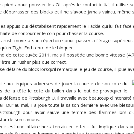
s pieds pour pousser les OL après le contact initial, il utilise s
 débarrasser des blocks et il ne s’avoue jamais vaincu, même s’
ses appuis qui déstabilisent rapidement le Tackle qui lui fait face 
uhaite de contourner le coin pour chasser la course.
s rush move a son répertoire pour passer a l’étage supérieur. 
qu’un Tight End tente de le bloquer.
End de cette cuvée 2011, mais il possède une bonne vitesse (4,
d’être un rusher plus que correct.
e défaire du block lorsqu’il remarque le jeu de course, il joue av
ficile aux équipes adverses de jouer la course de son cote du
urs de la tête le cote du ballon dans le but de provoquer le
a défense de Pittsburgh U, il travaille avec beaucoup d’intensité 
. Dur au mal, il a joue toute la saison dernière avec une blessu
 Pittsburgh pour avoir sauve une femme des flammes lors d’
 star de son campus.
nir est une affaire hors terrain en effet il fut implique dans u
ntinua de frapper un homme et le projeta a travers une vitrine apr