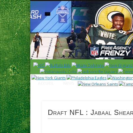
News en français sur la NFL et le Football Américain (Foot
ACCUEIL
NEWS
SAISON 2025
CALENDR
Draft NFL : Jabaal Shear