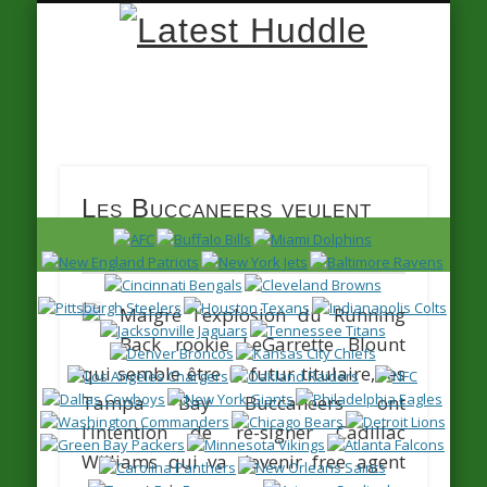
Latest
Huddle
Les Buccaneers veulent
re-signer Williams
Malgré l’explosion du Running
Back rookie
LeGarrette Blount
qui semble être le futur titulaire, les
Tampa Bay Buccaneers ont
l’intention de re-signer
Cadillac
Williams
qui va devenir free agent