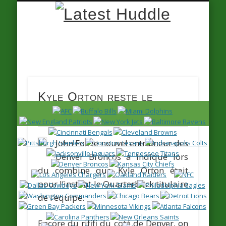
Latest
Huddle
Kyle Orton reste le
Titulaire
John Fox le nouvel entraîneur des
Denver Broncos a indiqué lors
du combine que
Kyle Orton
était
pour l’instant le Quarterback titulaire
de l’équipe.
Encore du rififi du coté de Denver, on