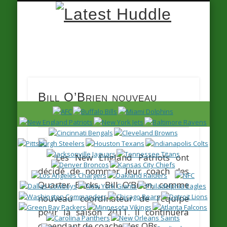
Latest
Huddle
Bill O’Brien nouveau
coordinateur offensif
Les New England Patriots ont
décidé de nommer leur coach des
Quarter Backs,
Bill O’Brien
, comme
nouveau coordinateur de l’équipe
pour la saison 2011. Il continuera
cependant de coacher les QBs