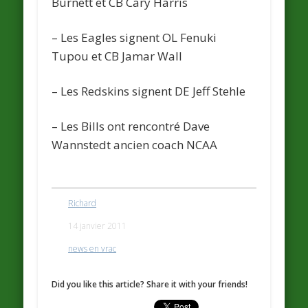
Burnett et CB Cary Harris
– Les
Eagles
signent OL Fenuki
Tupou et CB Jamar Wall
– Les
Redskins
signent DE Jeff Stehle
– Les
Bills
ont rencontré Dave
Wannstedt ancien coach NCAA
Richard
14 janvier 2011
news en vrac
Did you like this article? Share it with your friends!