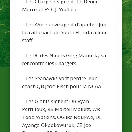
– Les
Chargers
signent TE Dennis
Morris et FS C.J. Wallace
– Les
49ers
envisagent d’ajouter Jim
Leavitt coach de South Florida à leur
staff
– Le DC des
Niners
Greg Manusky va
rencontrer les
Chargers
– Les
Seahawks
vont perdre leur
coach QB Jedd Fisch pour la NCAA
– Les
Giants
signent QB Ryan
Perrilloux, RB Martell Mallett, WR
Todd Watkins, OG Ike Ndukwe, DL
Ayanga Okpokowuruk, CB Joe