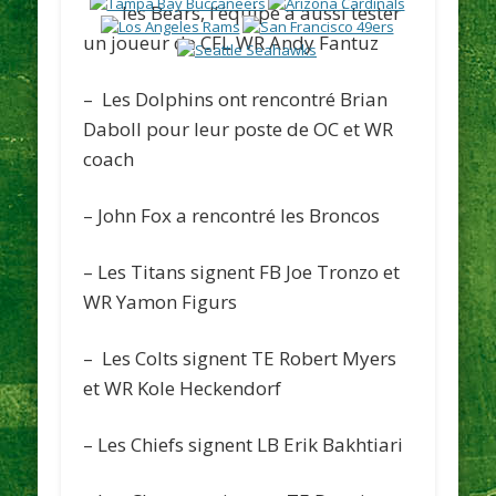
les
Bears
, l’équipe a aussi tester
un joueur de CFL WR Andy Fantuz
– Les
Dolphins
ont rencontré Brian
Daboll pour leur poste de OC et WR
coach
– John Fox a rencontré les
Broncos
– Les
Titans
signent FB Joe Tronzo et
WR Yamon Figurs
– Les
Colts
signent TE Robert Myers
et WR Kole Heckendorf
– Les
Chiefs
signent LB Erik Bakhtiari