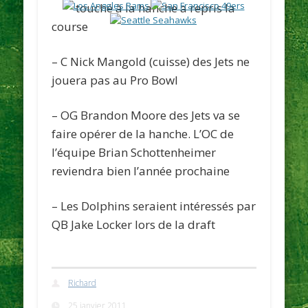
touché à la hanche a repris la
course
– C Nick Mangold (cuisse) des
Jets
ne
jouera pas au Pro Bowl
– OG Brandon Moore des
Jets
va se
faire opérer de la hanche. L’OC de
l’équipe Brian Schottenheimer
reviendra bien l’année prochaine
– Les
Dolphins
seraient intéressés par
QB Jake Locker lors de la draft
Richard
25 janvier 2011