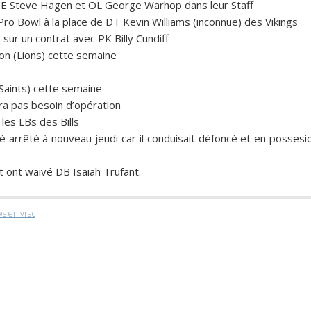
TE Steve Hagen et OL George Warhop dans leur Staff
 Pro Bowl à la place de DT Kevin Williams (inconnue) des
Vikings
sur un contrat avec PK Billy Cundiff
on (Lions) cette semaine
Saints) cette semaine
ra pas besoin d’opération
 les LBs des
Bills
é arrêté à nouveau jeudi car il conduisait défoncé et en possesi
 ont waivé DB Isaiah Trufant.
s en vrac