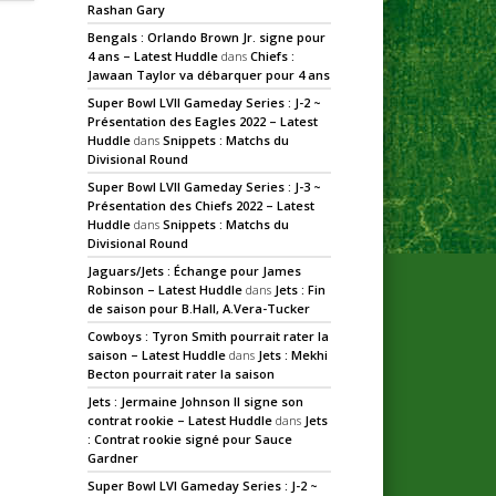
Rashan Gary
Bengals : Orlando Brown Jr. signe pour
4 ans – Latest Huddle
dans
Chiefs :
Jawaan Taylor va débarquer pour 4 ans
Super Bowl LVII Gameday Series : J-2 ~
Présentation des Eagles 2022 – Latest
Huddle
dans
Snippets : Matchs du
Divisional Round
Super Bowl LVII Gameday Series : J-3 ~
Présentation des Chiefs 2022 – Latest
Huddle
dans
Snippets : Matchs du
Divisional Round
Jaguars/Jets : Échange pour James
Robinson – Latest Huddle
dans
Jets : Fin
de saison pour B.Hall, A.Vera-Tucker
Cowboys : Tyron Smith pourrait rater la
saison – Latest Huddle
dans
Jets : Mekhi
Becton pourrait rater la saison
Jets : Jermaine Johnson II signe son
contrat rookie – Latest Huddle
dans
Jets
: Contrat rookie signé pour Sauce
Gardner
Super Bowl LVI Gameday Series : J-2 ~