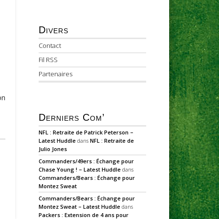
Divers
Contact
Fil RSS
Partenaires
on
Derniers Com’
NFL : Retraite de Patrick Peterson –
Latest Huddle
dans
NFL : Retraite de
Julio Jones
Commanders/49ers : Échange pour
Chase Young ! – Latest Huddle
dans
Commanders/Bears : Échange pour
Montez Sweat
Commanders/Bears : Échange pour
Montez Sweat – Latest Huddle
dans
Packers : Extension de 4 ans pour