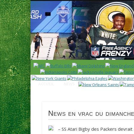
News en français sur la NFL et le Football Américain (Foot
ACCUEIL
NEWS
SAISON 2025
CALENDR
News en vrac du dimanche
– SS Atari Bigby des
Packers
devrait 