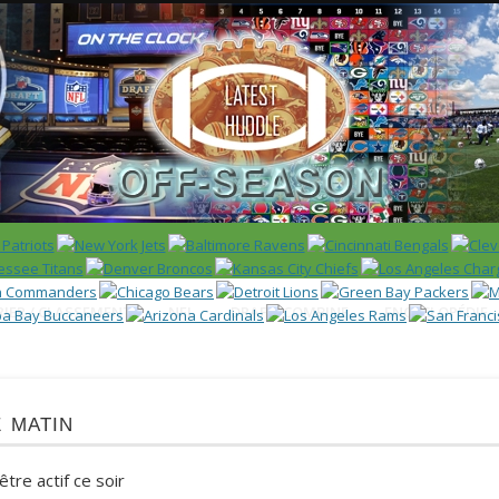
 US)
IER / CLASSEMENT
NFL
DRAFT/COMBINE
ENCYCLOPÉDIE
 matin
être actif ce soir