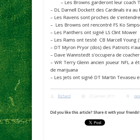
– Les
Browns
garderont leur coach 
– DL Darnell Dockett des
Cardinals
ira au
– Les
Ravens
sont proches de s’entendre 
– Les
Browns
ont rencontré FS Ko Simps
– Les
Panthers
ont signé LS Clint Mower
– Les
Rams
ont testé CB Marcell Young (
– DT Myron Pryor (dos) des
Patriots
n’au
– Dave Wannstedt s’occupera de coacher
– WR Terry Glenn ancien joueur
NFL
a ét
de marijuana
– Les
Jets
ont signé DT Martin Tevaseu et
Richard
23 janvier 2011
new
Did you like this article? Share it with your friends!