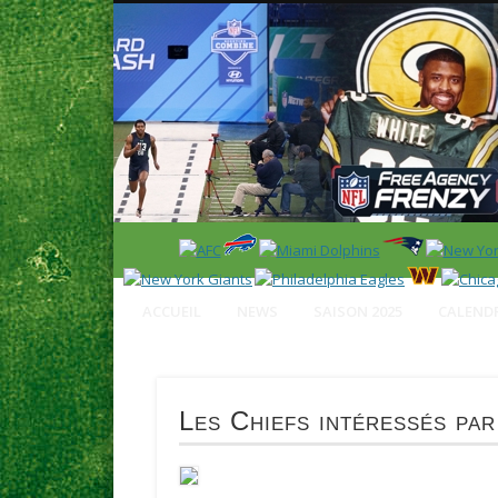
News en français sur la NFL et le Football Américain (Foot
ACCUEIL
NEWS
SAISON 2025
CALENDR
Les Chiefs intéressés pa