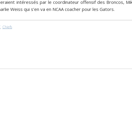
 seraient intéressés par le coordinateur offensif des Broncos,
Mi
arlie Weiss
qui s’en va en NCAA coacher pour les Gators.
C
,
Chiefs