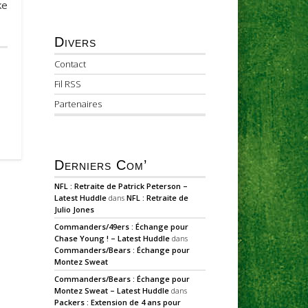
ke
Divers
Contact
Fil RSS
Partenaires
Derniers Com’
NFL : Retraite de Patrick Peterson –
Latest Huddle
dans
NFL : Retraite de
Julio Jones
Commanders/49ers : Échange pour
Chase Young ! – Latest Huddle
dans
Commanders/Bears : Échange pour
Montez Sweat
Commanders/Bears : Échange pour
Montez Sweat – Latest Huddle
dans
Packers : Extension de 4 ans pour