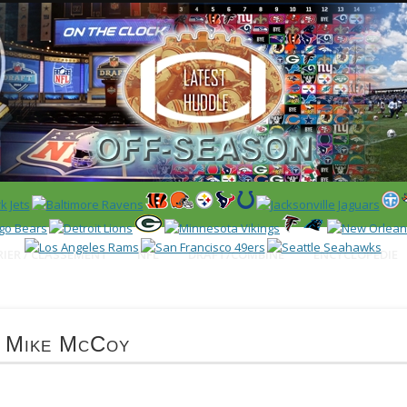
 US)
IER / CLASSEMENT
NFL
DRAFT/COMBINE
ENCYCLOPÉDIE
r Mike McCoy