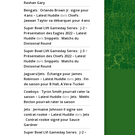
Rashan Gary
Bengals : Orlando Brown Jr. signe pour
4 ans – Latest Huddle
dans
Chiefs :
Jawaan Taylor va débarquer pour 4 ans
Super Bowl LVII Gameday Series : J-2 ~
Présentation des Eagles 2022 – Latest
Huddle
dans
Snippets : Matchs du
Divisional Round
Super Bowl LVII Gameday Series : J-3 ~
Présentation des Chiefs 2022 – Latest
Huddle
dans
Snippets : Matchs du
Divisional Round
Jaguars/Jets : Échange pour James
Robinson – Latest Huddle
dans
Jets : Fin
de saison pour B.Hall, A.Vera-Tucker
Cowboys : Tyron Smith pourrait rater la
saison – Latest Huddle
dans
Jets : Mekhi
Becton pourrait rater la saison
Jets : Jermaine Johnson II signe son
contrat rookie – Latest Huddle
dans
Jets
: Contrat rookie signé pour Sauce
Gardner
Super Bowl LVI Gameday Series : J-2 ~