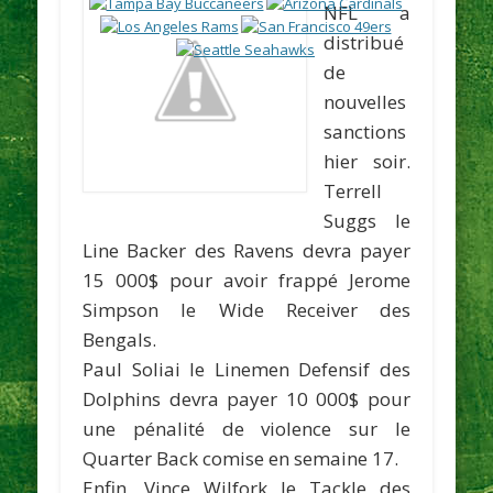
NFL a
distribué
de
nouvelles
sanctions
hier soir.
Terrell
Suggs
le
Line Backer des Ravens devra payer
15 000$ pour avoir frappé
Jerome
Simpson
le Wide Receiver des
Bengals.
Paul Soliai
le Linemen Defensif des
Dolphins devra payer 10 000$ pour
une pénalité de violence sur le
Quarter Back comise en semaine 17.
Enfin,
Vince Wilfork
le Tackle des