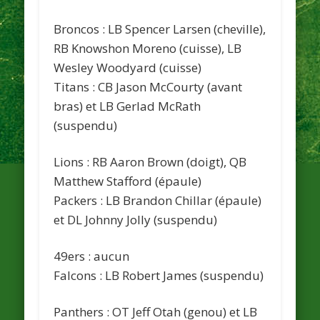
Broncos
: LB Spencer Larsen (cheville),
RB Knowshon Moreno (cuisse), LB
Wesley Woodyard (cuisse)
Titans
: CB Jason McCourty (avant
bras) et LB Gerlad McRath
(suspendu)
Lions
: RB Aaron Brown (doigt), QB
Matthew Stafford (épaule)
Packers
: LB Brandon Chillar (épaule)
et DL Johnny Jolly (suspendu)
49ers
: aucun
Falcons
: LB Robert James (suspendu)
Panthers
: OT Jeff Otah (genou) et LB