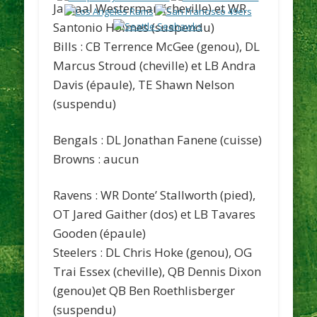
Jamaal Westerman (cheville) et WR
Santonio Holmes (suspendu)
Bills
: CB Terrence McGee (genou), DL
Marcus Stroud (cheville) et LB Andra
Davis (épaule), TE Shawn Nelson
(suspendu)
Bengals
: DL Jonathan Fanene (cuisse)
Browns
: aucun
Ravens
: WR Donte’ Stallworth (pied),
OT Jared Gaither (dos) et LB Tavares
Gooden (épaule)
Steelers
: DL Chris Hoke (genou), OG
Trai Essex (cheville), QB Dennis Dixon
(genou)et QB Ben Roethlisberger
(suspendu)