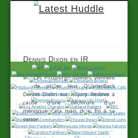
Latest
Huddle
Dennis Dixon en IR
Les Pittsburgh Steelers viennent
de placer leur QuarterBack
Dennis Dixon
sur l’Injury Reserve à
cause d’une déchirure d’un
ménisque. Cela mais donc fin à sa
saison.
Fabien