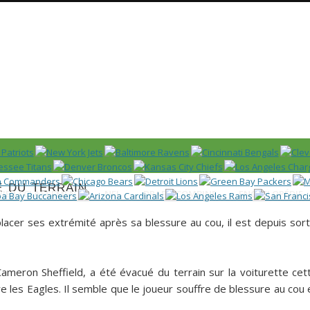
Huddle
 US)
 du terrain
IER / CLASSEMENT
NFL
DRAFT/COMBINE
ENCYCLOPÉDIE
placer ses extrémité après sa blessure au cou, il est depuis sort
Cameron Sheffield
, a été évacué du terrain sur la voiturette cet
e les Eagles. Il semble que le joueur souffre de blessure au cou 