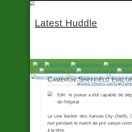
Latest 
News en français sur la NFL et le Football Américain (Foot
Cameron Sheffield évacué
ACCUEIL
NEWS
SAISON 2025
CALENDR
Edit : le joueur a été capable de dé
de l’hôpital.
Le Line Backer des Kansas City Chiefs,
nuit pendant le match de pré saison contr
à la tête.