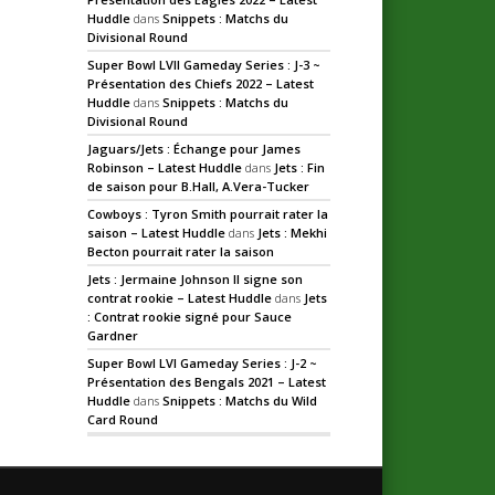
Huddle
dans
Snippets : Matchs du
Divisional Round
Super Bowl LVII Gameday Series : J-3 ~
Présentation des Chiefs 2022 – Latest
Huddle
dans
Snippets : Matchs du
Divisional Round
Jaguars/Jets : Échange pour James
Robinson – Latest Huddle
dans
Jets : Fin
de saison pour B.Hall, A.Vera-Tucker
Cowboys : Tyron Smith pourrait rater la
saison – Latest Huddle
dans
Jets : Mekhi
Becton pourrait rater la saison
Jets : Jermaine Johnson II signe son
contrat rookie – Latest Huddle
dans
Jets
: Contrat rookie signé pour Sauce
Gardner
Super Bowl LVI Gameday Series : J-2 ~
Présentation des Bengals 2021 – Latest
Huddle
dans
Snippets : Matchs du Wild
Card Round