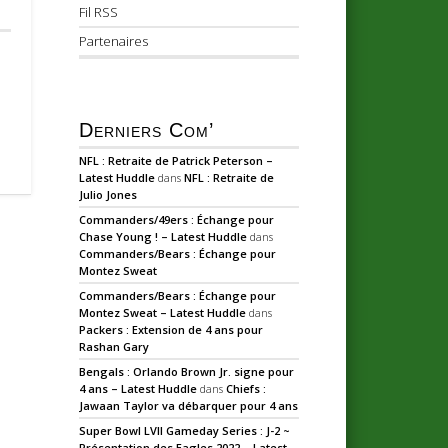
Fil RSS
Partenaires
Derniers Com’
NFL : Retraite de Patrick Peterson –
Latest Huddle
dans
NFL : Retraite de
Julio Jones
Commanders/49ers : Échange pour
Chase Young ! – Latest Huddle
dans
Commanders/Bears : Échange pour
Montez Sweat
Commanders/Bears : Échange pour
Montez Sweat – Latest Huddle
dans
Packers : Extension de 4 ans pour
Rashan Gary
Bengals : Orlando Brown Jr. signe pour
4 ans – Latest Huddle
dans
Chiefs :
Jawaan Taylor va débarquer pour 4 ans
Super Bowl LVII Gameday Series : J-2 ~
Présentation des Eagles 2022 – Latest