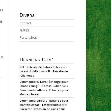
un
Divers
us
Contact
Fil RSS
Partenaires
 a
Derniers Com’
NFL : Retraite de Patrick Peterson –
Latest Huddle
dans
NFL : Retraite de
Julio Jones
Commanders/49ers : Échange pour
Chase Young ! – Latest Huddle
dans
Commanders/Bears : Échange pour
Montez Sweat
Commanders/Bears : Échange pour
Montez Sweat – Latest Huddle
dans
Packers : Extension de 4 ans pour