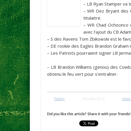
– LB Ryan Stamper va tr
– WR Dez Bryant des
titulaitre.
– WR Chad Ochocinco
avec l’ajout du CB Ada
– S des
Ravens
Tom Zbikowski est le favor
– DE rookie des
Eagles
Brandon Graham ne
– Les
Patriots
pourraient signer LB Jerma
– LB Brandon Williams (genou) des
Cowb
obtenu le feu vert pour s’entraîner.
Fabien
24 juillet 2010
news 
Did you like this article? Share it with your friends!