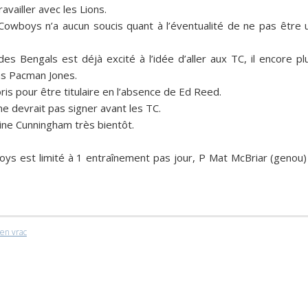
availler avec les
Lions
.
Cowboys
n’a aucun soucis quant à l’éventualité de ne pas être 
 des
Bengals
est déjà excité à l’idée d’aller aux TC, il encore pl
ms Pacman Jones.
is pour être titulaire en l’absence de Ed Reed.
 devrait pas signer avant les TC.
ine Cunningham très bientôt.
oys
est limité à 1 entraînement pas jour, P Mat McBriar (genou)
en vrac