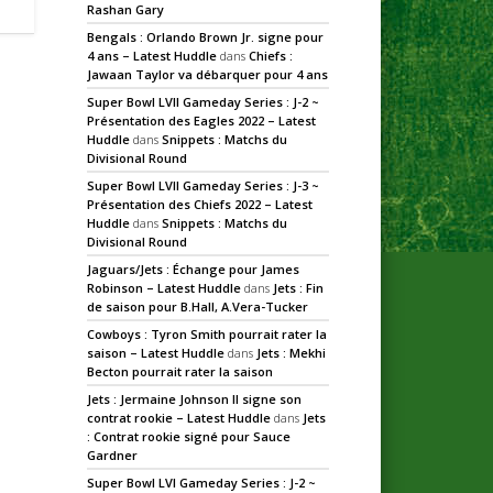
Rashan Gary
Bengals : Orlando Brown Jr. signe pour
4 ans – Latest Huddle
dans
Chiefs :
Jawaan Taylor va débarquer pour 4 ans
Super Bowl LVII Gameday Series : J-2 ~
Présentation des Eagles 2022 – Latest
Huddle
dans
Snippets : Matchs du
Divisional Round
Super Bowl LVII Gameday Series : J-3 ~
Présentation des Chiefs 2022 – Latest
Huddle
dans
Snippets : Matchs du
Divisional Round
Jaguars/Jets : Échange pour James
Robinson – Latest Huddle
dans
Jets : Fin
de saison pour B.Hall, A.Vera-Tucker
Cowboys : Tyron Smith pourrait rater la
saison – Latest Huddle
dans
Jets : Mekhi
Becton pourrait rater la saison
Jets : Jermaine Johnson II signe son
contrat rookie – Latest Huddle
dans
Jets
: Contrat rookie signé pour Sauce
Gardner
Super Bowl LVI Gameday Series : J-2 ~