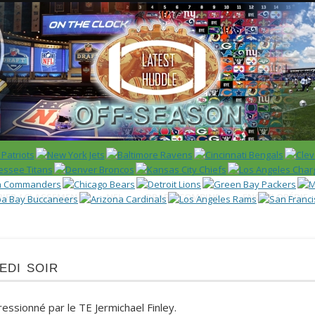
 US)
IER / CLASSEMENT
NFL
DRAFT/COMBINE
ENCYCLOPÉDIE
di soir
essionné par le TE Jermichael Finley.