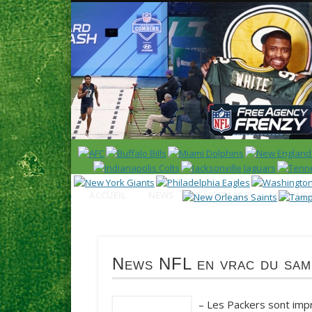
News en français sur la NFL et le Football Américain (Foot
ACCUEIL
NEWS
SAISON 2025
CALENDR
News NFL en vrac du same
– Les
Packers
sont impr