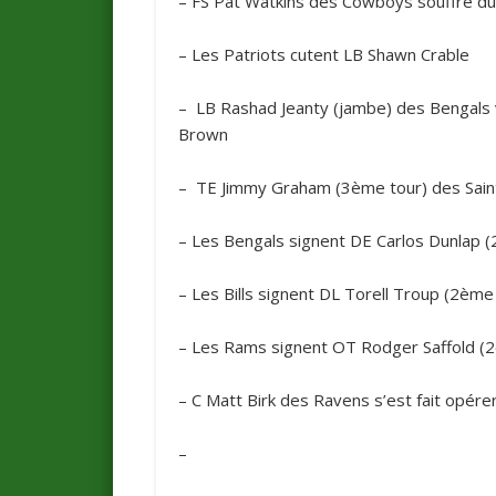
– FS Pat Watkins des
Cowboys
souffre d
– Les
Patriots
cutent LB Shawn Crable
– LB Rashad Jeanty (jambe) des
Bengals
Brown
– TE Jimmy Graham (3ème tour) des
Sai
– Les
Bengals
signent DE Carlos Dunlap 
– Les
Bills
signent DL Torell Troup (2ème 
– Les
Rams
signent OT Rodger Saffold (2
– C Matt Birk des
Ravens
s’est fait opére
–