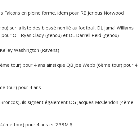
es
Falcons
en pleine forme, idem pour RB Jerious Norwood
u) sur la liste des blessé non lié au football, DL Jamal Williams
em pour OT Ryan Clady (genou) et DL Darrell Reid (genou)
 Kelley Washington (Ravens)
ème tour) pour 4 ans ainsi que QB Joe Webb (6ème tour) pour 4
me tour) pour 4 ans
i (Broncos), ils signent également OG Jacques McClendon (4ème
(4ème tour) pour 4 ans et 2.33M $