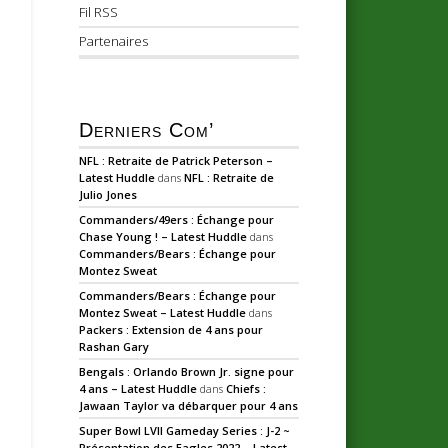
Fil RSS
Partenaires
Derniers Com’
NFL : Retraite de Patrick Peterson –
Latest Huddle
dans
NFL : Retraite de
Julio Jones
Commanders/49ers : Échange pour
Chase Young ! – Latest Huddle
dans
Commanders/Bears : Échange pour
Montez Sweat
Commanders/Bears : Échange pour
Montez Sweat – Latest Huddle
dans
Packers : Extension de 4 ans pour
Rashan Gary
Bengals : Orlando Brown Jr. signe pour
4 ans – Latest Huddle
dans
Chiefs :
Jawaan Taylor va débarquer pour 4 ans
Super Bowl LVII Gameday Series : J-2 ~
Présentation des Eagles 2022 – Latest