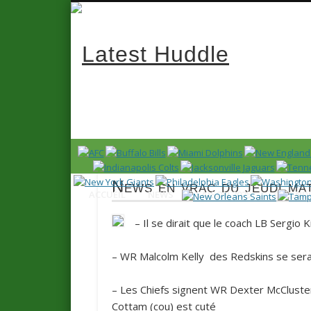
Latest 
News en français sur la NFL et le Football Américain (Foot
News en vrac du jeudi mat
ACCUEIL
NEWS
SAISON 2025
CALENDR
– Il se dirait que le coach LB Sergio 
– WR Malcolm Kelly des
Redskins
se sera
– Les
Chiefs
signent WR Dexter McCluster
Cottam (cou) est cuté