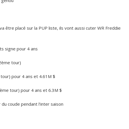
u genou
va être placé sur la PUP liste, ils vont aussi cuter WR Freddie
nts
signe pour 4 ans
(2ème tour)
tour) pour 4 ans et 4.61M $
ème tour) pour 4 ans et 6.3M $
r du coude pendant l’inter saison