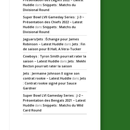
Huddle
dans
Snippets : Matchs du
Divisional Round
Super Bowl LVII Gameday Series : J-3 ~
Présentation des Chiefs 2022 – Latest
Huddle
dans
Snippets : Matchs du
Divisional Round
Jaguars/Jets : Échange pour James
Robinson – Latest Huddle
dans
Jets : Fin
de saison pour B.Hall, A.Vera-Tucker
Cowboys : Tyron Smith pourrait rater la
saison – Latest Huddle
dans
Jets : Mekhi
Becton pourrait rater la saison
Jets : Jermaine Johnson II signe son
contrat rookie – Latest Huddle
dans
Jets
: Contrat rookie signé pour Sauce
Gardner
Super Bowl LVI Gameday Series : J-2 ~
Présentation des Bengals 2021 – Latest
Huddle
dans
Snippets : Matchs du Wild
Card Round