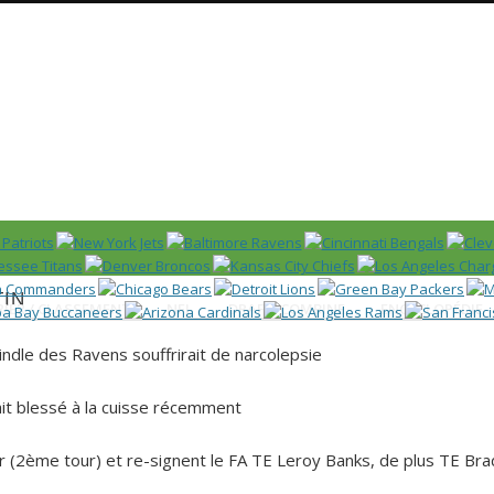
Huddle
 US)
in
IER / CLASSEMENT
NFL
DRAFT/COMBINE
ENCYCLOPÉDIE
Kindle des
Ravens
souffrirait de narcolepsie
it blessé à la cuisse récemment
 (2ème tour) et re-signent le FA TE Leroy Banks, de plus TE Bra