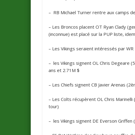
– RB Michael Turner rentre aux camps d
– Les
Broncos
placent OT Ryan Clady (geno
(inconnue) est placé sur la PUP liste, id
– Les
Vikings
seraient intéressés par WR
– les
Vikings
signent OL Chris Degeare (5
ans et 2.71M $
– Les
Chiefs
signent CB Javier Arenas (2è
– Les
Colts
récupèrent OL Chris Marinell
tour)
– les
Vikings
signent DE Everson Griffen 