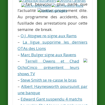
fait beaucoup plus parlé que
l’actualité sportive proprement dite.
Au programme des accidents, des
fusillade des arrestations pour cette
semaine de break.
–
O.J. Atogwe re-signe aux Rams
–
La ligue supprime les derniers
OTAs des Lions
–
Marc Bulger signe aux Ravens
–
Terrell Owens et Chad
OchoCinco présentent leurs
shows TV
–
Steve Smith se re-casse le bras
–
Albert Haynesworth poursuivit par
une banque
–
Edward Gant suspendu 4 matchs