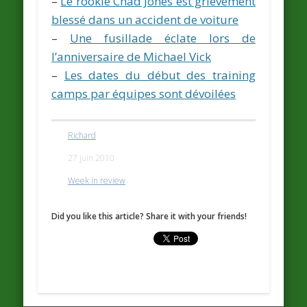
–
Le rookie Chad Jones est grièvement
blessé dans un accident de voiture
–
Une fusillade éclate lors de
l’anniversaire de Michael Vick
–
Les dates du début des training
camps par équipes sont dévoilées
Richard
27 juin 2010
Week in review
Did you like this article? Share it with your friends!