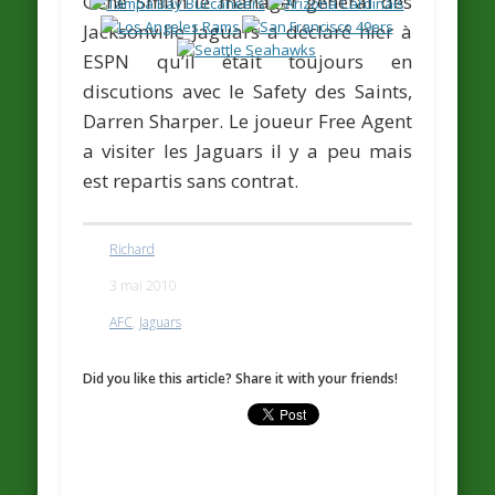
Gene Smith
le manager général des
Jacksonville Jaguars a déclaré hier à
ESPN
qu’il était toujours en
discutions avec le Safety des Saints,
Darren Sharper
. Le joueur Free Agent
a visiter les Jaguars il y a peu mais
est repartis sans contrat.
Richard
3 mai 2010
AFC
,
Jaguars
Did you like this article? Share it with your friends!