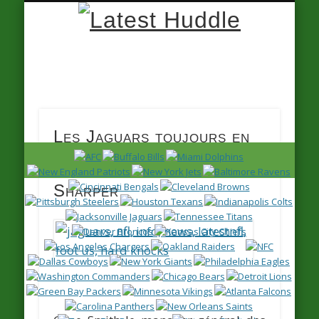
Latest
Huddle
Les Jaguars toujours en
contact avec Darren
Sharper