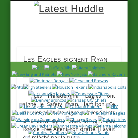
Latest
Huddle
Les Eagles signent Ryan
Hamilton
Les Philadelphia Eagles ont
signé le Safety
Ryan Hamilton
. Ce
dernier avait été signé par les Saints
à la suite de la draft en tant que
Rookie Free Agent non drafté. Il avait
été relâché par la suite.